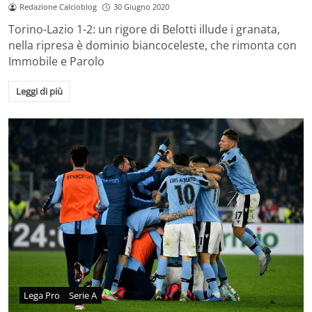
Redazione Calcioblog
30 Giugno 2020
Torino-Lazio 1-2: un rigore di Belotti illude i granata,
nella ripresa è dominio biancoceleste, che rimonta con
Immobile e Parolo
Leggi di più
Lega Pro
Serie A