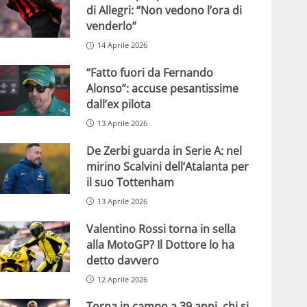
di Allegri: “Non vedono l’ora di
venderlo”
14 Aprile 2026
“Fatto fuori da Fernando
Alonso”: accuse pesantissime
dall’ex pilota
13 Aprile 2026
De Zerbi guarda in Serie A: nel
mirino Scalvini dell’Atalanta per
il suo Tottenham
13 Aprile 2026
Valentino Rossi torna in sella
alla MotoGP? Il Dottore lo ha
detto davvero
12 Aprile 2026
Torna in campo a 39 anni, chi si