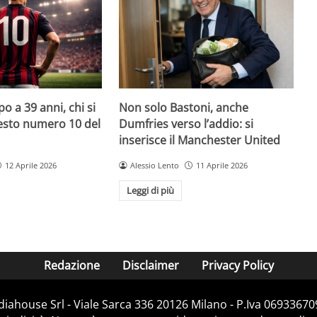
o a 39 anni, chi si
Non solo Bastoni, anche
uesto numero 10 del
Dumfries verso l’addio: si
inserisce il Manchester United
12 Aprile 2026
Alessio Lento
11 Aprile 2026
Leggi di più
Redazione
Disclaimer
Privacy Policy
diahouse Srl - Viale Sarca 336 20126 Milano - P.Iva 069336709