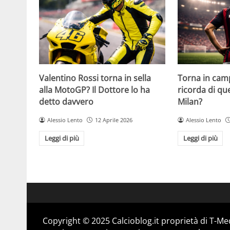
Valentino Rossi torna in sella
Torna in camp
alla MotoGP? Il Dottore lo ha
ricorda di q
detto davvero
Milan?
Alessio Lento
12 Aprile 2026
Alessio Lento
Leggi di più
Leggi di più
Copyright © 2025 Calcioblog.it proprietà di T-Me