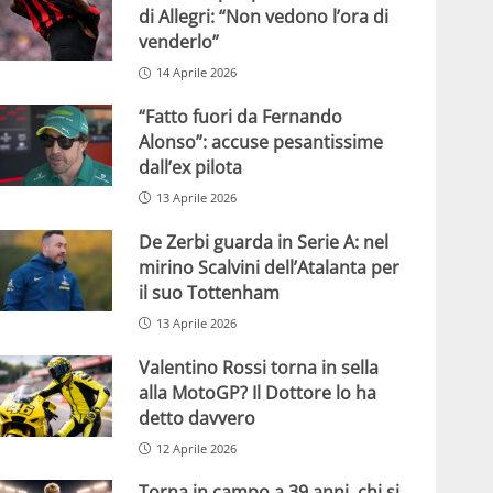
di Allegri: “Non vedono l’ora di
venderlo”
14 Aprile 2026
“Fatto fuori da Fernando
Alonso”: accuse pesantissime
dall’ex pilota
13 Aprile 2026
De Zerbi guarda in Serie A: nel
mirino Scalvini dell’Atalanta per
il suo Tottenham
13 Aprile 2026
Valentino Rossi torna in sella
alla MotoGP? Il Dottore lo ha
detto davvero
12 Aprile 2026
Torna in campo a 39 anni, chi si