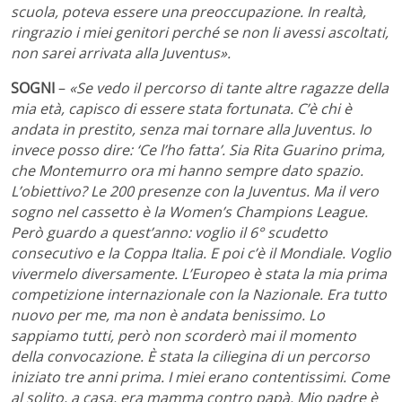
scuola, poteva essere una preoccupazione. In realtà,
ringrazio i miei genitori perché se non li avessi ascoltati,
non sarei arrivata alla Juventus».
SOGNI
–
«Se vedo il percorso di tante altre ragazze della
mia età, capisco di essere stata fortunata. C’è chi è
andata in prestito, senza mai tornare alla Juventus. Io
invece posso dire: ‘Ce l’ho fatta’. Sia Rita Guarino prima,
che Montemurro ora mi hanno sempre dato spazio.
L’obiettivo? Le 200 presenze con la Juventus. Ma il vero
sogno nel cassetto è la Women’s Champions League.
Però guardo a quest’anno: voglio il 6° scudetto
consecutivo e la Coppa Italia. E poi c’è il Mondiale.
Voglio
vivermelo diversamente. L’Europeo è stata la mia prima
competizione internazionale con la Nazionale. Era tutto
nuovo per me, ma non è andata benissimo. Lo
sappiamo tutti, però non scorderò mai il momento
della convocazione. È stata la ciliegina di un percorso
iniziato tre anni prima. I miei erano contentissimi. Come
al solito, a casa, era mamma contro papà. Mio padre è