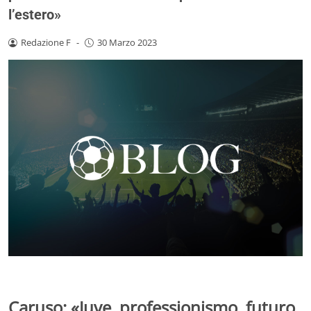
l’estero»
Redazione F
-
30 Marzo 2023
Caruso: «Juve, professionismo, futuro,