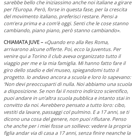
sarebbe bello che iniziassimo anche noi italiane a girare
per l’Europa. Però, forse in questa fase, per la crescita
del movimento italiano, preferisci restare. Pensi a
com’era prima e a com’è oggi. Senti che le cose stanno
cambiando, piano piano, però stanno cambiando».
CHIAMATA JUVE –
«Quando ero alla Res Roma,
arrivarono alcune offerte. Poi, ecco la Juventus. Per
venire qui a Torino il club aveva organizzato tutto il
viaggio per me e la mia famiglia. Mi hanno fatto fare il
giro dello stadio e del museo, spiegandomi tutto il
progetto. Io andavo ancora a scuola e loro lo sapevano:
‘Non devi preoccuparti di nulla. Noi abbiamo una scuola
a disposizione. Se non fai il nostro indirizzo scientifico,
puoi andare in un’altra scuola pubblica e intanto stai in
convitto da noi. Avrebbero pensato a tutto loro: cibo,
vestiti da lavare, passaggi col pulmino. E a 17 anni, se ti
dicono una cosa del genere, non puoi rifiutare. Penso
che anche per i miei fosse un sollievo: vedere la propria
figlia andar via di casa a 17 anni, senza finire neanche la