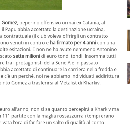
o Gomez
, peperino offensivo ormai ex Catania, al
i il Papu abbia accettato la destinazione ucraina,
ontrattuale (il club voleva offrirgli un contratto
 sono venuti in contro e
ha firmato per 4 anni
con una
 molte esitazioni. E non ne ha avute nemmeno Antonino
tascato
sette milioni
di euro tondi tondi. Insomma tutti
tra i protagonisti della Serie A e in passato
abbia accettato di continuare la carriera nella fredda e
one c’è un perché, noi ne abbiamo individuati addirittura
nto Gomez a trasferirsi al Metalist di Kharkiv.
 euro all’anno, non si sa quanto percepirà a Kharkiv ma
n 111 partite con la maglia rossazzurra i tempi erano
vata l’ora di far fare un salto di qualità al conto