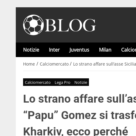
Notizie
Inter
Juventus
Milan
Calci
/
/
Home
Calciomercato
Lo strano affare sull’asse Sicil
Calciomercato
Lega Pro
Notizie
Lo strano affare sull’as
“Papu” Gomez si trasfe
Kharkiv, ecco perché