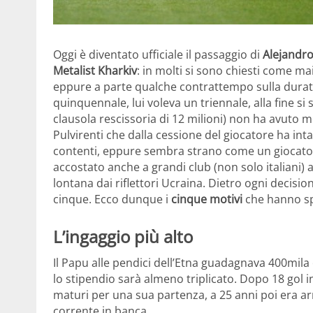
Oggi è diventato ufficiale il passaggio di
Alejandr
Metalist Kharkiv
: in molti si sono chiesti come ma
eppure a parte qualche contrattempo sulla durata c
quinquennale, lui voleva un triennale, alla fine si
clausola rescissoria di 12 milioni) non ha avuto
Pulvirenti che dalla cessione del giocatore ha in
contenti, eppure sembra strano come un giocatore 
accostato anche a grandi club (non solo italiani) 
lontana dai riflettori Ucraina. Dietro ogni decisi
cinque. Ecco dunque i
cinque motivi
che hanno spi
L’ingaggio più alto
Il Papu alle pendici dell’Etna guadagnava 400mila
lo stipendio sarà almeno triplicato. Dopo 18 gol i
maturi per una sua partenza, a 25 anni poi era arri
corrente in banca.