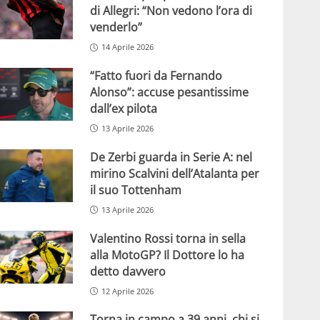
di Allegri: “Non vedono l’ora di
venderlo”
14 Aprile 2026
“Fatto fuori da Fernando
Alonso”: accuse pesantissime
dall’ex pilota
13 Aprile 2026
De Zerbi guarda in Serie A: nel
mirino Scalvini dell’Atalanta per
il suo Tottenham
13 Aprile 2026
Valentino Rossi torna in sella
alla MotoGP? Il Dottore lo ha
detto davvero
12 Aprile 2026
Torna in campo a 39 anni, chi si