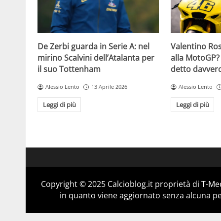
De Zerbi guarda in Serie A: nel
Valentino Ross
mirino Scalvini dell’Atalanta per
alla MotoGP? 
il suo Tottenham
detto davver
Alessio Lento
13 Aprile 2026
Alessio Lento
Leggi di più
Leggi di più
Copyright © 2025 Calcioblog.it proprietà di T-Me
in quanto viene aggiornato senza alcuna per