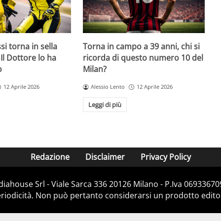
i torna in sella
Torna in campo a 39 anni, chi si
Il Dottore lo ha
ricorda di questo numero 10 del
o
Milan?
12 Aprile 2026
Alessio Lento
12 Aprile 2026
Leggi di più
Redazione
Disclaimer
Privacy Policy
diahouse Srl - Viale Sarca 336 20126 Milano - P.Iva 069336709
iodicità. Non può pertanto considerarsi un prodotto editoria