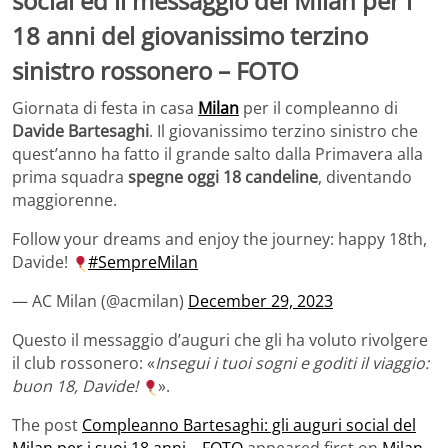
social ed il messaggio del Milan per i
18 anni del giovanissimo terzino
sinistro rossonero – FOTO
Giornata di festa in casa
Milan
per il compleanno di
Davide Bartesaghi
. Il giovanissimo terzino sinistro che
quest’anno ha fatto il grande salto dalla Primavera alla
prima squadra
spegne oggi 18 candeline
, diventando
maggiorenne.
Follow your dreams and enjoy the journey: happy 18th,
Davide!
#SempreMilan
— AC Milan (@acmilan)
December 29, 2023
Questo il messaggio d’auguri che gli ha voluto rivolgere
il club rossonero: «
Insegui i tuoi sogni e goditi il ​​viaggio:
buon 18, Davide!
».
The post
Compleanno Bartesaghi: gli auguri social del