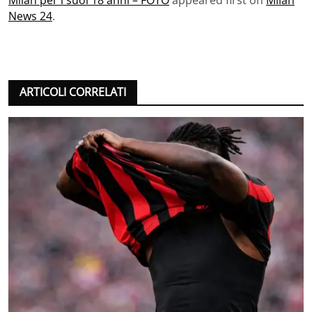
Milan per i suoi 18 anni – FOTO
appeared first on
Milan
News 24
.
ARTICOLI CORRELATI