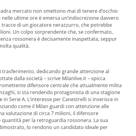
squadra mercato non smettono mai di tenere d’occhio
o nelle ultime ore è emersa un’indiscrezione davvero
lle tracce di un giocatore nerazzurro, che potrebbe
ilioni. Un colpo sorprendente che, se confermato,
rigenza rossonera è decisamente inaspettata, seppur
molta qualità.
i trasferimento, dedicando grande attenzione al
ttate dalla società – scrive Milanlive.it – spicca
promettente difensore centrale che attualmente milita
 Inzaghi, si sta rendendo protagonista di una stagione
 Serie A. L’interesse per Canestrelli si inserisce in
nziando come il Milan guardi con attenzione alle
valutazione di circa 7 milioni, il difensore
 quantità per la retroguardia rossonera. La sua
o dimostrato, lo rendono un candidato ideale per