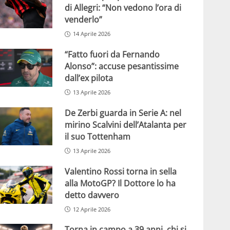
di Allegri: “Non vedono l’ora di
venderlo”
14 Aprile 2026
“Fatto fuori da Fernando
Alonso”: accuse pesantissime
dall’ex pilota
13 Aprile 2026
De Zerbi guarda in Serie A: nel
mirino Scalvini dell’Atalanta per
il suo Tottenham
13 Aprile 2026
Valentino Rossi torna in sella
alla MotoGP? Il Dottore lo ha
detto davvero
12 Aprile 2026
Torna in campo a 39 anni, chi si