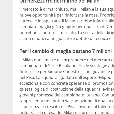
Un nerazzurro nel mirino del Milan
Il mercato è ormai chiuso, ma il Milan e la sua 
nuove opportunità per rinforzare la rosa. Propri
curiosa e inaspettata. Il Milan sarebbe infatti su
cambiare maglia già a giugno per una cifra di 7 m
potrebbe scuotere il mercato. La scelta della di
siamo dinanzi a un giocatore dotato di tecnica e 
Per il cambio di maglia bastano 7 milioni
Il Milan non smette di sorprendere nel mercato d
campionato di Serie B italiano. Fra le strategie ado
l’interesse per Simone Canestrelli, un giovane e 
nel Pisa. La squadra, guidata dall’esperto Filippo
eccezionale con concrete speranze di promozione in
questa logica di costruzione della squadra, evide
giovani promesse del campionato italiano. Con una 
rappresenta una potenziale soluzione di qualità e
esperienza e crescita nel Pisa, insieme al talent
rinforzare la difesa del Milan nei prossimi anni.