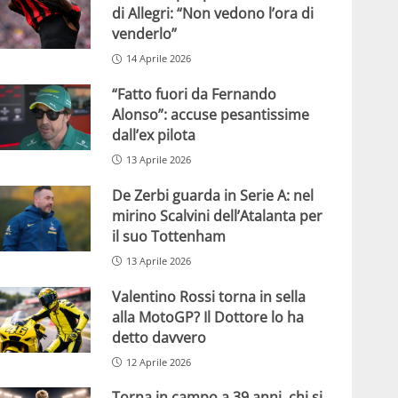
di Allegri: “Non vedono l’ora di
venderlo”
14 Aprile 2026
“Fatto fuori da Fernando
Alonso”: accuse pesantissime
dall’ex pilota
13 Aprile 2026
De Zerbi guarda in Serie A: nel
mirino Scalvini dell’Atalanta per
il suo Tottenham
13 Aprile 2026
Valentino Rossi torna in sella
alla MotoGP? Il Dottore lo ha
detto davvero
12 Aprile 2026
Torna in campo a 39 anni, chi si