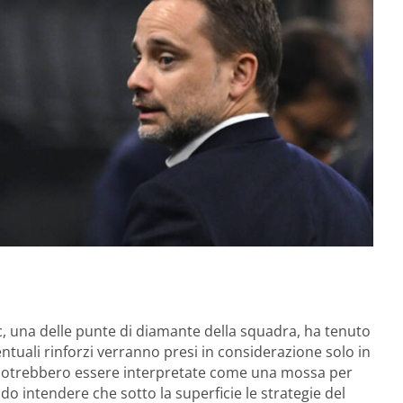
c, una delle punte di diamante della squadra, ha tenuto
ntuali rinforzi verranno presi in considerazione solo in
i potrebbero essere interpretate come una mossa per
ndo intendere che sotto la superficie le strategie del