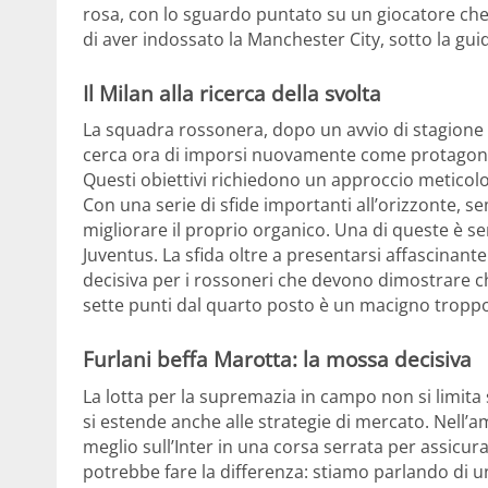
rosa, con lo sguardo puntato su un giocatore che 
di aver indossato la Manchester City, sotto la gui
Il Milan alla ricerca della svolta
La squadra rossonera, dopo un avvio di stagione 
cerca ora di imporsi nuovamente come protagonis
Questi obiettivi richiedono un approccio meticolo
Con una serie di sfide importanti all’orizzonte, se
migliorare il proprio organico. Una di queste è se
Juventus. La sfida oltre a presentarsi affascinant
decisiva per i rossoneri che devono dimostrare che
sette punti dal quarto posto è un macigno troppo
Furlani beffa Marotta: la mossa decisiva
La lotta per la supremazia in campo non si limita 
si estende anche alle strategie di mercato. Nell’am
meglio sull’Inter in una corsa serrata per assicurar
potrebbe fare la differenza: stiamo parlando di u