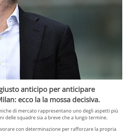
 giusto anticipo per anticipare
ilan: ecco la la mossa decisiva.
amiche di mercato rappresentano uno degli aspetti più
oni delle squadre sia a breve che a lungo termine.
a lavorare con determinazione per rafforzare la propria