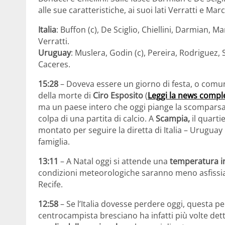
alle sue caratteristiche, ai suoi lati Verratti e Marc
Italia
: Buffon (c), De Sciglio, Chiellini, Darmian, Ma
Verratti.
Uruguay
: Muslera, Godin (c), Pereira, Rodriguez,
Caceres.
15:28
– Doveva essere un giorno di festa, o comun
della morte di
Ciro Esposito
(
Leggi la news compl
ma un paese intero che oggi piange la scomparsa 
colpa di una partita di calcio. A
Scampia,
il quarti
montato per seguire la diretta di Italia – Uruguay
famiglia.
13:11
– A Natal oggi si attende una
temperatura in
condizioni meteorologiche saranno meno asfissian
Recife.
12:58
– Se l’Italia dovesse perdere oggi, questa p
centrocampista bresciano ha infatti più volte de