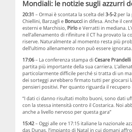
Mondiali: le notizie sugli azzurri 
20:31
– Ormai è scontata la scelta del
3-5-2
per la 
Chiellini, Barzagli e
Bonucci
in difesa. Anche il ce
esterni e Marchisio,
Pirlo
e Verratti in mediana. L
nell’allenamento di rifiniture il CT ha provato la 
riserve. Naturalmente al momento resta più proba
dell’ultimo allenamento non può essere ignorata.
17:06
– La conferenza stampa di
Cesare Prandelli
partita più importante della sua carriera. L’allenat
particolarmente difficile perché si tratta di un 
dei sorteggi avrebbero firmato tutti per giocarsi l
pensieri positivi. Per quanto riguarda il recupero d
“I dati ci danno risultati molto buoni, sono dati uff
con la stessa intensità contro il Costarica. Noi a
anche a livello nervoso per questa gara”
15:42
– Oggi alle ore 17:15 italiane la nazionale 
das Dunas, l’impianto di Natal in cui domani affr