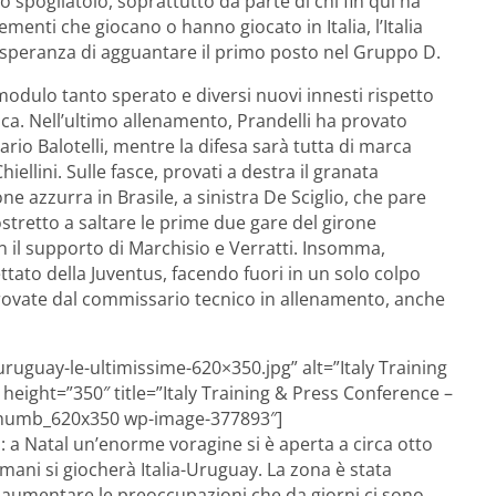
 spogliatoio, soprattutto da parte di chi fin qui ha
menti che giocano o hanno giocato in Italia, l’Italia
la speranza di agguantare il primo posto nel Gruppo D.
modulo tanto sperato e diversi nuovi innesti rispetto
ica. Nell’ultimo allenamento, Prandelli ha provato
rio Balotelli, mentre la difesa sarà tutta di marca
iellini. Sulle fasce, provati a destra il granata
ne azzurra in Brasile, a sinistra De Sciglio, che pare
stretto a saltare le prime due gare del girone
on il supporto di Marchisio e Verratti. Insomma,
ettato della Juventus, facendo fuori in un solo colpo
provate dal commissario tecnico in allenamento, anche
-uruguay-le-ultimissime-620×350.jpg” alt=”Italy Training
height=”350″ title=”Italy Training & Press Conference –
e-thumb_620x350 wp-image-377893″]
 a Natal un’enorme voragine si è aperta a circa otto
ani si giocherà Italia-Uruguay. La zona è stata
ì aumentare le preoccupazioni che da giorni ci sono