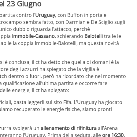
del 23 Giugno
partita contro l’
Uruguay
, con Buffon in porta e
ntrocampo sembra fatto, con Darmian e De Sciglio sugli
’unico dubbio riguarda l’attacco, perché
coppia
Immobile-Cassano
, schierando
Balotelli
tra le le
bile la coppia Immobile-Balotelli, ma questa novità
si è conclusa, il ct ha detto che quella di domani è la
ore degli azzurri ha spiegato che la vigilia è
match dentro o fuori, però ha ricordato che nel momento
a qualificazione all’ultima partita e occorre fare
elle energie, il ct ha spiegato:
iciali, basta leggerli sul sito Fifa. L’Uruguay ha giocato
bbiamo recuperato le energie fisiche, siamo pronti
azzurra svolgerà un
allenamento di rifinitura
all’Arena
onteranno l’Uruguay. Prima della seduta, alle
ore 16:30,