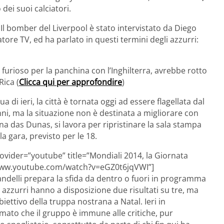
dei suoi calciatori.
. Il bomber del Liverpool è stato intervistato da Diego
re TV, ed ha parlato in questi termini degli azzurri:
o furioso per la panchina con l’Inghilterra, avrebbe rotto
Rica (
Clicca qui per approfondire
)
 di ieri, la città è tornata oggi ad essere flagellata dal
anni, ma la situazione non è destinata a migliorare con
ena das Dunas, si lavora per ripristinare la sala stampa
lla gara, previsto per le 18.
vider=”youtube” title=”Mondiali 2014, la Giornata
//www.youtube.com/watch?v=eGZ0t6jqVWI”]
ndelli prepara la sfida da dentro o fuori in programma
i azzurri hanno a disposizione due risultati su tre, ma
iettivo della truppa nostrana a Natal. Ieri in
ato che il gruppo è immune alle critiche, pur