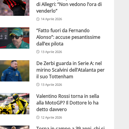
di Allegri: “Non vedono l’ora di
venderlo”
14 Aprile 2026
“Fatto fuori da Fernando
Alonso”: accuse pesantissime
dall’ex pilota
13 Aprile 2026
De Zerbi guarda in Serie A: nel
mirino Scalvini dell’Atalanta per
il suo Tottenham
13 Aprile 2026
Valentino Rossi torna in sella
alla MotoGP? Il Dottore lo ha
detto davvero
12 Aprile 2026
Torna in campo a 39 anni, chi si