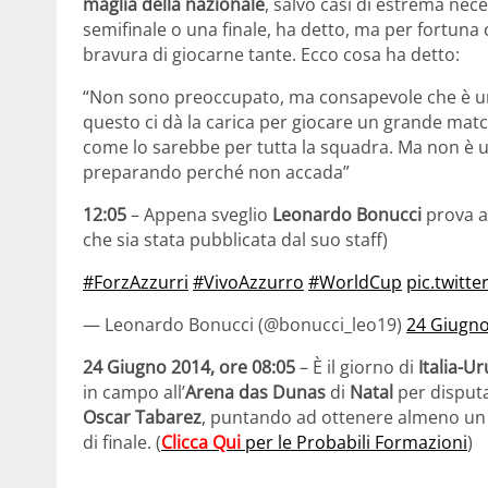
maglia della nazionale
, salvo casi di estrema nec
semifinale o una finale, ha detto, ma per fortuna c
bravura di giocarne tante. Ecco cosa ha detto:
“Non sono preoccupato, ma consapevole che è un
questo ci dà la carica per giocare un grande mat
come lo sarebbe per tutta la squadra. Ma non è u
preparando perché non accada”
12:05
– Appena sveglio
Leonardo Bonucci
prova a 
che sia stata pubblicata dal suo staff)
#ForzAzzurri
#VivoAzzurro
#WorldCup
pic.twitt
— Leonardo Bonucci (@bonucci_leo19)
24 Giugn
24 Giugno 2014, ore 08:05
– È il giorno di
Italia-U
in campo all’
Arena das Dunas
di
Natal
per disputa
Oscar Tabarez
, puntando ad ottenere almeno un
di finale. (
Clicca Qui
per le Probabili Formazioni
)