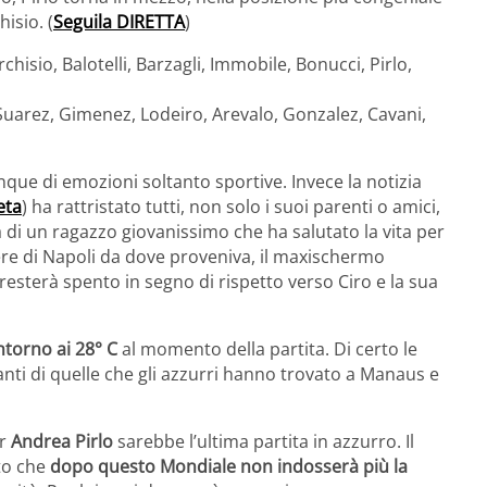
hisio. (
Seguila DIRETTA
)
rchisio, Balotelli, Barzagli, Immobile, Bonucci, Pirlo,
 Suarez, Gimenez, Lodeiro, Arevalo, Gonzalez, Cavani,
que di emozioni soltanto sportive. Invece la notizia
eta
) ha rattristato tutti, non solo i suoi parenti o amici,
di un ragazzo giovanissimo che ha salutato la vita per
ere di Napoli da dove proveniva, il maxischermo
 resterà spento in segno di rispetto verso Ciro e la sua
torno ai 28° C
al momento della partita. Di certo le
ti di quelle che gli azzurri hanno trovato a Manaus e
er
Andrea Pirlo
sarebbe l’ultima partita in azzurro. Il
tto che
dopo questo Mondiale non indosserà più la