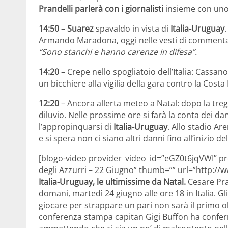
Prandelli parlerà con i giornalisti
insieme con uno 
14:50
–
Suarez
spavaldo in vista di
Italia-Uruguay
Armando Maradona, oggi nelle vesti di commentato
“Sono stanchi e hanno carenze in difesa”.
14:20
– Crepe nello spogliatoio dell’Italia: Cassan
un bicchiere alla vigilia della gara contro la Costa 
12:20
– Ancora allerta meteo a Natal: dopo la tregua
diluvio. Nelle prossime ore si farà la conta dei d
l’appropinquarsi di
Italia-Uruguay
. Allo stadio Ar
e si spera non ci siano altri danni fino all’inizio de
[blogo-video provider_video_id=”eGZ0t6jqVWI” pro
degli Azzurri – 22 Giugno” thumb=”” url=”http:
Italia-Uruguay, le ultimissime da Natal.
Cesare Pra
domani, martedì 24 giugno alle ore 18 in Italia. Gl
giocare per strappare un pari non sarà il primo ob
conferenza stampa capitan Gigi Buffon ha conferm