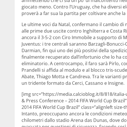
ammettendo che ci sia un po’ di malcontento nello
giocato meno. Contro l’Uruguay, che ha diversi ele
proverà a far sua la partita per coltivare anche 
Le ultime voci da Natal, confermano il cambio di 
alle prime due uscite contro Inghilterra e Costa R
ancora il 3-5-2 con Ciro Immobile a supporto di Ma
Juventus: i tre centrali saranno Barzagli-Bonucci-Ch
Darmian, fin qui uno dei più positivi della spedizio
finalmente recuperato dall’infortunio che lo ha co
eliminatorio. A centrocampo, il faro sarà Pirlo, c
Prandelli si affida al modulo e al blocco tris-scud
Abate, Thiago Motta e Candreva. Tra le varianti 
un tridente formato da Cerci, Cassano e Insigne.
[img src=”https://media.calcioblog.it/8/818/italia
& Press Conference – 2014 FIFA World Cup Brazil” 
2014 FIFA World Cup Brazil” class=”alignleft siz
Intanto, preoccupano ancora le condizioni meteo:
chilometri dallo stadio Arena das Dunas, dove dom
evacuata per questioni di sicurezza, facendo cos