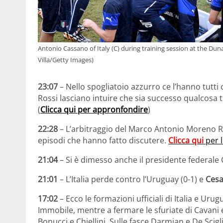
Antonio Cassano of Italy (C) during training session at the Duna
Villa/Getty Images)
23:07
– Nello spogliatoio azzurro ce l’hanno tutti
Rossi lasciano intuire che sia successo qualcosa 
(
Clicca qui per appronfondire
)
22:28
– L’arbitraggio del Marco Antonio Moreno Rod
episodi che hanno fatto discutere.
Clicca qui
per l
21:04
– Si è dimesso anche il presidente federale
21:01
– L’Italia perde contro l’Uruguay (0-1) e
Cesa
17:02
– Ecco le formazioni ufficiali di Italia e Urugu
Immobile, mentre a fermare le sfuriate di Cavani e
Bonucci e Chiellini. Sulle fasce Darmian e De Scigl