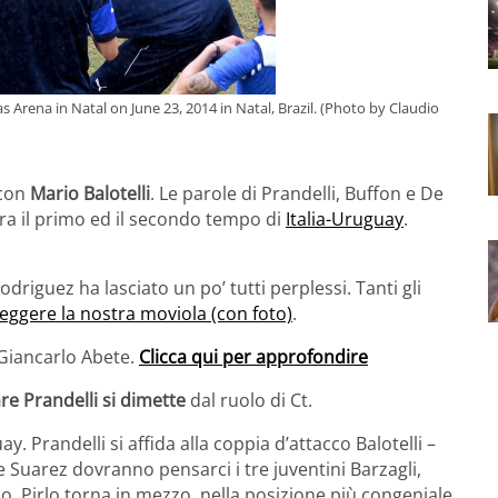
s Arena in Natal on June 23, 2014 in Natal, Brazil. (Photo by Claudio
 con
Mario Balotelli
. Le parole di Prandelli, Buffon e De
tra il primo ed il secondo tempo di
Italia-Uruguay
.
riguez ha lasciato un po’ tutti perplessi. Tanti gli
eggere la nostra moviola (con foto)
.
 Giancarlo Abete.
Clicca qui per approfondire
re Prandelli si dimette
dal ruolo di Ct.
ay. Prandelli si affida alla coppia d’attacco Balotelli –
 Suarez dovranno pensarci i tre juventini Barzagli,
io, Pirlo torna in mezzo, nella posizione più congeniale