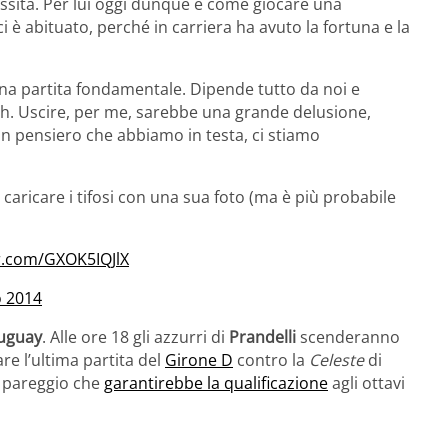
essità. Per lui oggi dunque è come giocare una
i è abituato, perché in carriera ha avuto la fortuna e la
a partita fondamentale. Dipende tutto da noi e
ch. Uscire, per me, sarebbe una grande delusione,
n pensiero che abbiamo in testa, ci stiamo
caricare i tifosi con una sua foto (ma è più probabile
er.com/GXOK5IQJlX
o 2014
ruguay
. Alle ore 18 gli azzurri di
Prandelli
scenderanno
re l’ultima partita del
Girone D
contro la
Celeste
di
 pareggio che
garantirebbe la qualificazione
agli ottavi