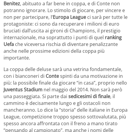
Benitez
, abituato a far bene in coppa, e di Conte non
potranno ignorare. Lo stimolo di giocare, per vincere e
non per partecipare, l’
Europa League
ci sarà per tutte le
protagoniste: ci sono da recuperare i milioni di euro
bruciati dall’uscita ai gironi di Champions, il prestigio
internazionale, ma soprattutto i punti di quel
ranking
Uefa
che viceversa rischia di diventare penalizzante
anche nelle prossime edizioni della coppa più
importante.
La coppa delle deluse sarà una vetrina fondamentale,
con i bianconeri di
Conte
spinti da una motivazione in
più: la possibile finale da giocare “in casa”, proprio nello
Juventus Stadium
nel maggio del 2014. Non sarà però
una passeggiata. Si parte dai
sedicesimi di finale
, il
cammino è decisamente lungo e gli ostacoli non
mancheranno. Lo dice la “storia” delle italiane in Europa
League, competizione troppo spesso sottovalutata, più
spesso ancora affrontata con il freno a mano tirato
“pensando al campionato”, ma anche i nomi delle