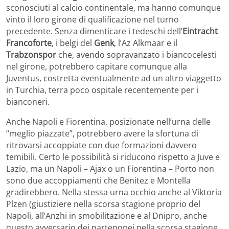
sconosciuti al calcio continentale, ma hanno comunque
vinto il loro girone di qualificazione nel turno
precedente. Senza dimenticare i tedeschi dell’
Eintracht
Francoforte
, i belgi del
Genk
, l’Az Alkmaar e il
Trabzonspor
che, avendo sopravanzato i biancocelesti
nel girone, potrebbero capitare comunque alla
Juventus, costretta eventualmente ad un altro viaggetto
in Turchia, terra poco ospitale recentemente per i
bianconeri.
Anche Napoli e Fiorentina, posizionate nell’urna delle
“meglio piazzate”, potrebbero avere la sfortuna di
ritrovarsi accoppiate con due formazioni davvero
temibili. Certo le possibilità si riducono rispetto a Juve e
Lazio, ma un Napoli – Ajax o un Fiorentina – Porto non
sono due accoppiamenti che Benitez e Montella
gradirebbero. Nella stessa urna occhio anche al Viktoria
Plzen (giustiziere nella scorsa stagione proprio del
Napoli, all’Anzhi in smobilitazione e al Dnipro, anche
questo avversario dei partenopei nella scorsa stagione,