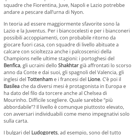
squadre che Fiorentina, Juve, Napoli e Lazio potrebbe
andare a pescare dall’urna di Nyon.
In teoria ad essere maggiormente sfavorite sono la
Lazio e la Juventus. Per i biancocelesti e per i bianconeri
possibili accoppiamenti, con probabile ritorno da
giocare fuori casa, con squadre di livello abituate a
calcare con scioltezza anche i palcoscenici della
Champions nelle ultime stagioni: i portoghesi del
Benfica
, gli ucraini dello
Shakhtar
già affrontati lo scorso
anno da Conte e dai suoi, gli spagnoli del Valencia, gli
inglesi del
Tottenham
e i francesi del
Lione
. C’è poi il
Basilea
che da diversi mesi è protagonista in Europa e
ha dato del filo da torcere anche al Chelsea di
Mourinho. Difficile scegliere. Quale sarebbe “più
abbordabile”? Il livello è comunque piuttosto elevato,
con avversari individuabili come meno impegnativi solo
sulla carta.
I bulgari del
Ludogorets
, ad esempio, sono del tutto