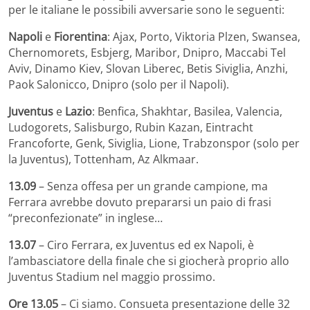
per le italiane le possibili avversarie sono le seguenti:
Napoli
e
Fiorentina
: Ajax, Porto, Viktoria Plzen, Swansea,
Chernomorets, Esbjerg, Maribor, Dnipro, Maccabi Tel
Aviv, Dinamo Kiev, Slovan Liberec, Betis Siviglia, Anzhi,
Paok Salonicco, Dnipro (solo per il Napoli).
Juventus
e
Lazio
: Benfica, Shakhtar, Basilea, Valencia,
Ludogorets, Salisburgo, Rubin Kazan, Eintracht
Francoforte, Genk, Siviglia, Lione, Trabzonspor (solo per
la Juventus), Tottenham, Az Alkmaar.
13.09
– Senza offesa per un grande campione, ma
Ferrara avrebbe dovuto prepararsi un paio di frasi
“preconfezionate” in inglese…
13.07
– Ciro Ferrara, ex Juventus ed ex Napoli, è
l’ambasciatore della finale che si giocherà proprio allo
Juventus Stadium nel maggio prossimo.
Ore 13.05
– Ci siamo. Consueta presentazione delle 32