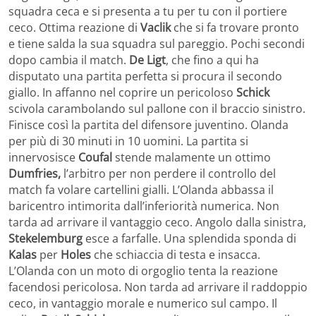
squadra ceca e si presenta a tu per tu con il portiere
ceco. Ottima reazione di
Vaclik
che si fa trovare pronto
e tiene salda la sua squadra sul pareggio. Pochi secondi
dopo cambia il match.
De
Ligt
, che fino a qui ha
disputato una partita perfetta si procura il secondo
giallo. In affanno nel coprire un pericoloso
Schick
scivola carambolando sul pallone con il braccio sinistro.
Finisce così la partita del difensore juventino. Olanda
per più di 30 minuti in 10 uomini. La partita si
innervosisce
Coufal
stende malamente un ottimo
Dumfries,
l’arbitro per non perdere il controllo del
match fa volare cartellini gialli. L’Olanda abbassa il
baricentro intimorita dall’inferiorità numerica. Non
tarda ad arrivare il vantaggio ceco. Angolo dalla sinistra,
Stekelemburg
esce a farfalle. Una splendida sponda di
Kalas
per
Holes
che schiaccia di testa e insacca.
L’Olanda con un moto di orgoglio tenta la reazione
facendosi pericolosa. Non tarda ad arrivare il raddoppio
ceco, in vantaggio morale e numerico sul campo. Il