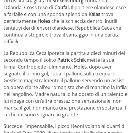
Un’uscita sbagliata di
Stekelemburg
condanna
l’Olanda. Cross teso di
Coufal.
Il portiere olandese esce
a farfalle e con una sponda splendida
Kalas
trova
perfettamente
Holes
che la schiaccia dentro. Inutili i
tentativi dei difensori olandese. Repubblica Ceca che
continua a stupire e trova il vantaggio in una partita
difficile.
La Repubblica Ceca ipoteca la partita a dieci minuti del
secondo tempo il solito
Patrick Schik
mette la sua
firma. Contropiede fulminante,
Holes
, dopo aver
segnato il primo gol, ruba il pallone sulla trequarti.
Gestisce magistralmente il pallone servendo un assist
da opera d’arte all’ex romanista che di mancino la infila
nell’angolino. Madre natura lo ha dotato di un talento e
lui ripaga con un’altra prestazione sensazionale, non
manca il gol, non manca una prestazione di sostanza. I
cechi possono sognare in grande.
Succede l’impensabile, i piccoli leoni volano ai quarti di
finale di Euro 2020, disputando una bellissima partita