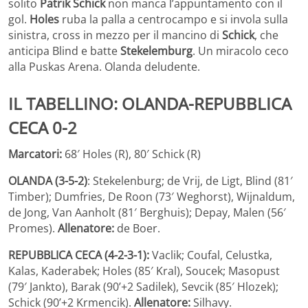
solito
Patrik
Schick
non manca l’appuntamento con il
gol.
Holes
ruba la palla a centrocampo e si invola sulla
sinistra, cross in mezzo per il mancino di
Schick
, che
anticipa Blind e batte
Stekelemburg
. Un miracolo ceco
alla Puskas Arena. Olanda deludente.
IL TABELLINO: OLANDA-REPUBBLICA
CECA 0-2
Marcatori:
68′ Holes (R), 80′ Schick (R)
OLANDA (3-5-2)
: Stekelenburg; de Vrij, de Ligt, Blind (81′
Timber); Dumfries, De Roon (73′ Weghorst), Wijnaldum,
de Jong, Van Aanholt (81′ Berghuis); Depay, Malen (56′
Promes).
Allenatore:
de Boer.
REPUBBLICA CECA (4-2-3-1):
Vaclik; Coufal, Celustka,
Kalas, Kaderabek; Holes (85′ Kral), Soucek; Masopust
(79′ Jankto), Barak (90’+2 Sadilek), Sevcik (85′ Hlozek);
Schick (90’+2 Krmencik).
Allenatore:
Silhavy.