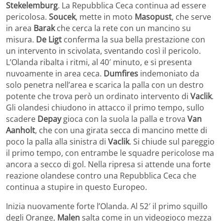
Stekelemburg
. La Repubblica Ceca continua ad essere
pericolosa.
Soucek
, mette in moto
Masopust
, che serve
in area
Barak
che cerca la rete con un mancino su
misura.
De
Ligt
conferma la sua bella prestazione con
un intervento in scivolata, sventando così il pericolo.
L’Olanda ribalta i ritmi, al 40′ minuto, e si presenta
nuvoamente in area ceca.
Dumfires
indemoniato da
solo penetra nell’area e scarica la palla con un destro
potente che trova però un ordinato intervento di
Vaclik
.
Gli olandesi chiudono in attacco il primo tempo, sullo
scadere
Depay
gioca con la suola la palla e trova
Van
Aanholt
, che con una girata secca di mancino mette di
poco la palla alla sinistra di
Vaclik
. Si chiude sul pareggio
il primo tempo, con entrambe le squadre pericolose ma
ancora a secco di gol. Nella ripresa si attende una forte
reazione olandese contro una Repubblica Ceca che
continua a stupire in questo Europeo.
Inizia nuovamente forte l’Olanda. Al 52′ il primo squillo
degli Orange,
Malen
salta come in un videogioco mezza