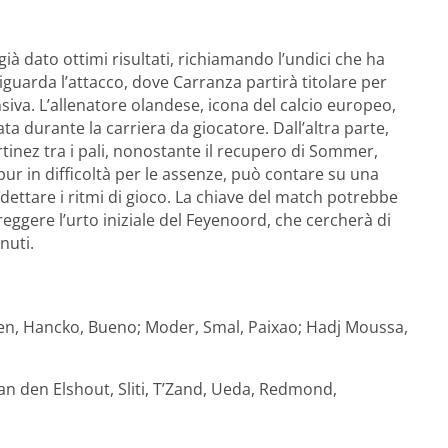
à dato ottimi risultati, richiamando l’undici che ha
 riguarda l’attacco, dove Carranza partirà titolare per
iva. L’allenatore olandese, icona del calcio europeo,
a durante la carriera da giocatore. Dall’altra parte,
inez tra i pali, nonostante il recupero di Sommer,
 pur in difficoltà per le assenze, può contare su una
ettare i ritmi di gioco. La chiave del match potrebbe
reggere l’urto iniziale del Feyenoord, che cercherà di
nuti.
len, Hancko, Bueno; Moder, Smal, Paixao; Hadj Moussa,
an den Elshout, Sliti, T’Zand, Ueda, Redmond,