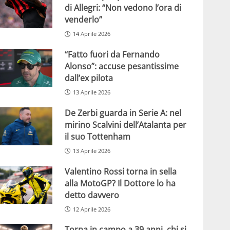
di Allegri: “Non vedono l’ora di
venderlo”
14 Aprile 2026
“Fatto fuori da Fernando
Alonso”: accuse pesantissime
dall’ex pilota
13 Aprile 2026
De Zerbi guarda in Serie A: nel
mirino Scalvini dell’Atalanta per
il suo Tottenham
13 Aprile 2026
Valentino Rossi torna in sella
alla MotoGP? Il Dottore lo ha
detto davvero
12 Aprile 2026
Torna in campo a 39 anni, chi si