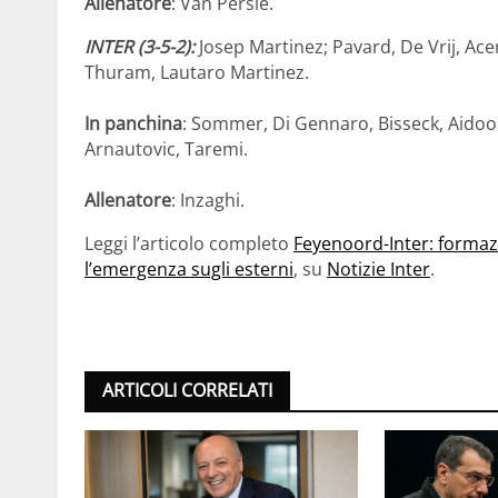
Allenatore
: Van Persie.
INTER (3-5-2):
Josep Martinez; Pavard, De Vrij, Acerb
Thuram, Lautaro Martinez.
In panchina
: Sommer, Di Gennaro, Bisseck, Aidoo,
Arnautovic, Taremi.
Allenatore
: Inzaghi.
Leggi l’articolo completo
Feyenoord-Inter: formazio
l’emergenza sugli esterni
, su
Notizie Inter
.
ARTICOLI CORRELATI