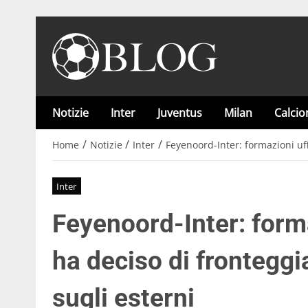
Notizie
Inter
Juventus
Milan
Calci
/
/
/
Home
Notizie
Inter
Feyenoord-Inter: formazioni uff
Inter
Feyenoord-Inter: forma
ha deciso di fronteggi
sugli esterni