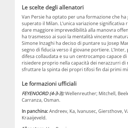
Le scelte degli allenatori
Van Persie ha optato per una formazione che ha gi
superato il Milan. L’unica variazione significativa
dare maggiore imprevedibilità alla manovra offens
ha trasmesso ai suoi la mentalità vincente maturat
Simone Inzaghi ha deciso di puntare su Josep Mart
segno di fiducia verso il giovane portiere. L’Inter,
difesa collaudata e su un centrocampo capace di d
risiedere proprio nella capacità dei nerazzurri di 
sfruttare la spinta dei propri tifosi fin dai primi mi
Le formazioni ufficiali
FEYENOORD (4-3-3):
Wellenreuther; Mitchell, Bee
Carranza, Osman.
In panchina:
Andreev, Ka, Ivanusec, Giersthove, V
Kraaijeveld.