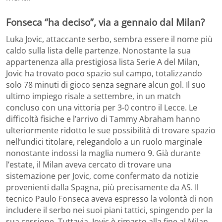
Fonseca “ha deciso”, via a gennaio dal Milan?
Luka Jovic, attaccante serbo, sembra essere il nome più
caldo sulla lista delle partenze. Nonostante la sua
appartenenza alla prestigiosa lista Serie A del Milan,
Jovic ha trovato poco spazio sul campo, totalizzando
solo 78 minuti di gioco senza segnare alcun gol. Il suo
ultimo impiego risale a settembre, in un match
concluso con una vittoria per 3-0 contro il Lecce. Le
difficoltà fisiche e l’arrivo di Tammy Abraham hanno
ulteriormente ridotto le sue possibilità di trovare spazio
nell’undici titolare, relegandolo a un ruolo marginale
nonostante indossi la maglia numero 9. Già durante
l’estate, il Milan aveva cercato di trovare una
sistemazione per Jovic, come confermato da notizie
provenienti dalla Spagna, più precisamente da AS. Il
tecnico Paulo Fonseca aveva espresso la volontà di non
includere il serbo nei suoi piani tattici, spingendo per la
sua cessione. Tuttavia, Jovic è rimasto alla fine al Milan,