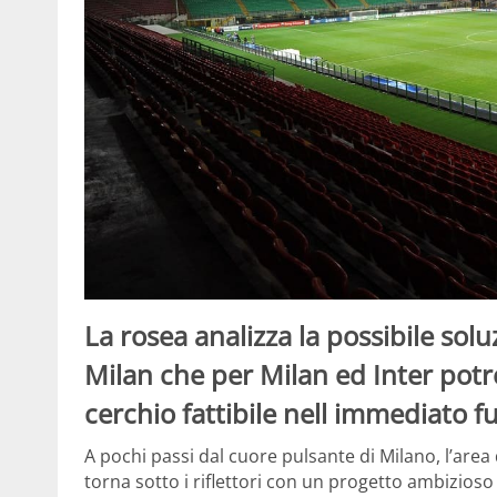
La rosea analizza la possibile sol
Milan che per Milan ed Inter potr
cerchio fattibile nell immediato f
A pochi passi dal cuore pulsante di Milano, l’area d
torna sotto i riflettori con un progetto ambizioso