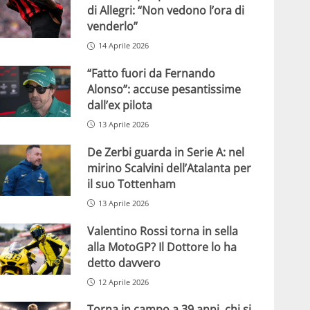
di Allegri: “Non vedono l’ora di
venderlo”
14 Aprile 2026
“Fatto fuori da Fernando
Alonso”: accuse pesantissime
dall’ex pilota
13 Aprile 2026
De Zerbi guarda in Serie A: nel
mirino Scalvini dell’Atalanta per
il suo Tottenham
13 Aprile 2026
Valentino Rossi torna in sella
alla MotoGP? Il Dottore lo ha
detto davvero
12 Aprile 2026
Torna in campo a 39 anni, chi si