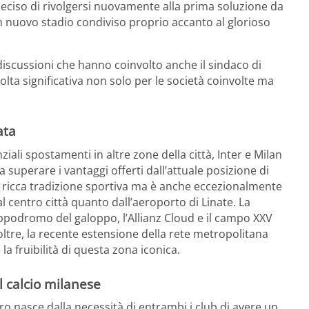
 deciso di rivolgersi nuovamente alla prima soluzione da
un nuovo stadio condiviso proprio accanto al glorioso
iscussioni che hanno coinvolto anche il sindaco di
olta significativa non solo per le società coinvolte ma
ata
ziali spostamenti in altre zone della città, Inter e Milan
uperare i vantaggi offerti dall’attuale posizione di
na ricca tradizione sportiva ma è anche eccezionalmente
l centro città quanto dall’aeroporto di Linate. La
ippodromo del galoppo, l’Allianz Cloud e il campo XXV
noltre, la recente estensione della rete metropolitana
la fruibilità di questa zona iconica.
l calcio milanese
ro nasce dalla necessità di entrambi i club di avere un