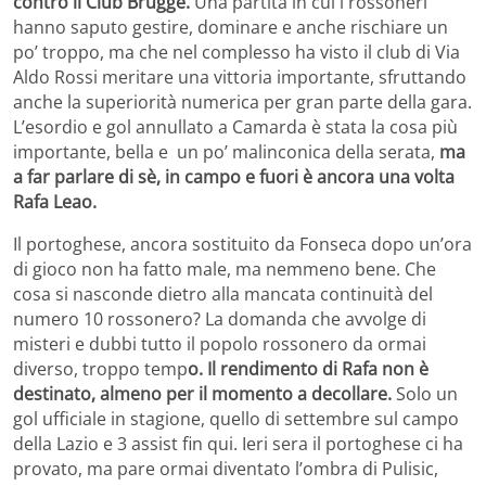
contro il Club Brugge.
Una partita in cui i rossoneri
hanno saputo gestire, dominare e anche rischiare un
po’ troppo, ma che nel complesso ha visto il club di Via
Aldo Rossi meritare una vittoria importante, sfruttando
anche la superiorità numerica per gran parte della gara.
L’esordio e gol annullato a Camarda è stata la cosa più
importante, bella e un po’ malinconica della serata,
ma
a far parlare di sè, in campo e fuori è ancora una volta
Rafa Leao.
Il portoghese, ancora sostituito da Fonseca dopo un’ora
di gioco non ha fatto male, ma nemmeno bene. Che
cosa si nasconde dietro alla mancata continuità del
numero 10 rossonero? La domanda che avvolge di
misteri e dubbi tutto il popolo rossonero da ormai
diverso, troppo temp
o. Il rendimento di Rafa non è
destinato, almeno per il momento a decollare.
Solo un
gol ufficiale in stagione, quello di settembre sul campo
della Lazio e 3 assist fin qui. Ieri sera il portoghese ci ha
provato, ma pare ormai diventato l’ombra di Pulisic,