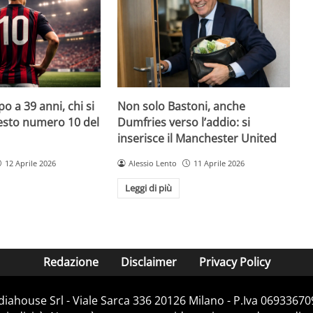
o a 39 anni, chi si
Non solo Bastoni, anche
uesto numero 10 del
Dumfries verso l’addio: si
inserisce il Manchester United
12 Aprile 2026
Alessio Lento
11 Aprile 2026
Leggi di più
Redazione
Disclaimer
Privacy Policy
diahouse Srl - Viale Sarca 336 20126 Milano - P.Iva 069336709