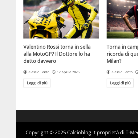
Valentino Rossi torna in sella
Torna in camp
alla MotoGP? Il Dottore lo ha
ricorda di q
detto davvero
Milan?
Alessio Lento
12 Aprile 2026
Alessio Lento
Leggi di più
Leggi di più
Copyright © 2025 Calcioblog.it proprietà di T-Me