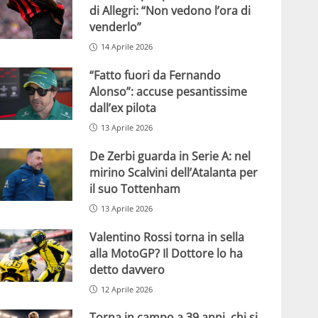
di Allegri: “Non vedono l’ora di
venderlo”
14 Aprile 2026
“Fatto fuori da Fernando
Alonso”: accuse pesantissime
dall’ex pilota
13 Aprile 2026
De Zerbi guarda in Serie A: nel
mirino Scalvini dell’Atalanta per
il suo Tottenham
13 Aprile 2026
Valentino Rossi torna in sella
alla MotoGP? Il Dottore lo ha
detto davvero
12 Aprile 2026
Torna in campo a 39 anni, chi si