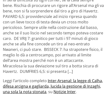
bene. Rischia di procurare un rigore all’Arsenal ma gli va
bene, non si fa sorprendere dal tiro a giro di Havertz.
PAVARD 6,5: provvidenziale ad inizio ripresa quando
con un lieve tocco di testa devia un cross molto
pericoloso. Sempre utile nella costruzione dal basso,
anche se il suo liscio nel secondo tempo poteva costare
caro. DE VRIJ 7: granitico per tutti i 97 minuti di gioco
anche se alla fine concede un tiro al neo-entrato
Nwaneri, ci può stare. BISSECK 7: ha strapotere fisico, il
meglio lo dà a centrocampo, poi arrivato al limite
dell’area mostra perché non è un attaccante.
Miracolosa la sua deviazione sul tiro a botta sicura di
Havertz. DUMFRIES 6,5: si presenta […]
Leggi l’articolo completo
Inter-Arsenal: la legge di Calha,
difesa arcigna e gagliarda, lucida la gestione di Inzaghi,
una sola la nota stonata
, su
Notizie Inter
.