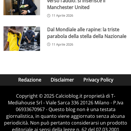
verso l’addio: si inserisce il
Manchester United
11 Aprile 2026
Dal Mondiale alle rapine: la triste
parabola della stella della Nazionale
11 Aprile 2026
Redazione
Disclaimer
Privacy Policy
Copyright © 2025 Calcioblog.it proprietà di T-
Mediahouse Srl - Viale Sarca 336 20126 Milano - P.Iva
06933670967 - Questo blog non è una testata
giornalistica, in quanto viene aggiornato senza alcuna
periodicità. Non può pertanto considerarsi un prodotto
editoriale ai sensi della legge n. 62 del 07.03.2001