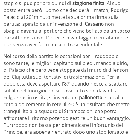
stop e si può parlare quindi di
stagione finita
. Al suo
posto entra però l’uomo che deciderà il match, Rodrigo
Palacio al 20′ minuto mette la sua prima firma sulla
partita: ispirato da un’invenzione di
Cassano
non
sbaglia davanti al portiere che viene beffato da un tocco
da sotto delizioso. L’Inter è in vantaggio meritatamente
pur senza aver fatto nulla di trascendentale.
Nel corso della partita le occasioni per il raddoppio
sono tante, le migliori capitano sul piedi, manco a dirlo,
di Palacio che però vede stoppate dal muro di difensori
del Cluj tuttii suoi tentativi di trasformazione. Per la
doppietta deve aspettare l’87’ quando riesce a scattare
sul filo del fuorigioco e si trova tutto solo davanti a
Felgueiras in uscita, si inventa un
pallonetto
e la palla
rotola dolcemente in rete. Il 2-0 è un risultato che mette
tranquillità alla squadra di Stramaccioni che potrà
affrontare il ritorno potendo gestire un buon vantaggio.
Purtroppo non basta per dimenticare l’infortunio del
Principe, era appena rientrato dopo uno stop forzato e