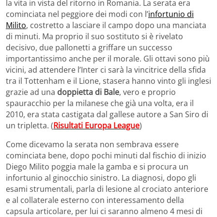
la vita in vista del ritorno in Romania. La serata era
cominciata nel peggiore dei modi con l’
infortunio di
Milito
, costretto a lasciare il campo dopo una manciata
di minuti. Ma proprio il suo sostituto si è rivelato
decisivo, due pallonetti a griffare un successo
importantissimo anche per il morale. Gli ottavi sono più
vicini, ad attendere l’Inter ci sarà la vincitrice della sfida
tra il Tottenham e il Lione, stasera hanno vinto gli inglesi
grazie ad una
doppietta di Bale
, vero e proprio
spauracchio per la milanese che già una volta, era il
2010, era stata castigata dal gallese autore a San Siro di
un tripletta. (
Risultati Europa League
)
Come dicevamo la serata non sembrava essere
cominciata bene, dopo pochi minuti dal fischio di inizio
Diego Milito poggia male la gamba e si procura un
infortunio al ginocchio sinistro. La diagnosi, dopo gli
esami strumentali, parla di lesione al crociato anteriore
e al collaterale esterno con interessamento della
capsula articolare, per lui ci saranno almeno 4 mesi di