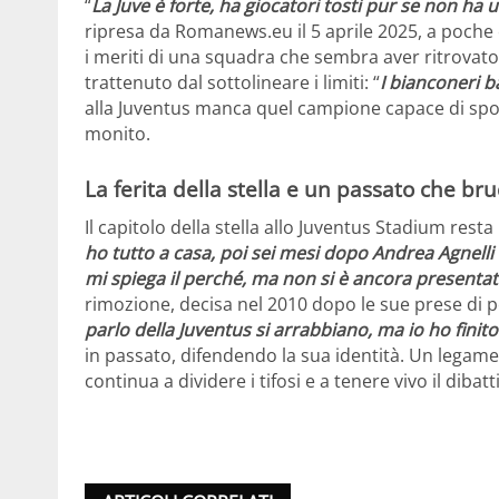
“
La Juve è forte, ha giocatori tosti pur se non ha 
ripresa da Romanews.eu il 5 aprile 2025, a poche o
i meriti di una squadra che sembra aver ritrovat
trattenuto dal sottolineare i limiti: “
I bianconeri b
alla Juventus manca quel campione capace di spos
monito.
La ferita della stella e un passato che bru
Il capitolo della stella allo Juventus Stadium rest
ho tutto a casa, poi sei mesi dopo Andrea Agnelli 
mi spiega il perché, ma non si è ancora present
rimozione, decisa nel 2010 dopo le sue prese di pos
parlo della Juventus si arrabbiano, ma io ho fini
in passato, difendendo la sua identità. Un legame 
continua a dividere i tifosi e a tenere vivo il dibatt