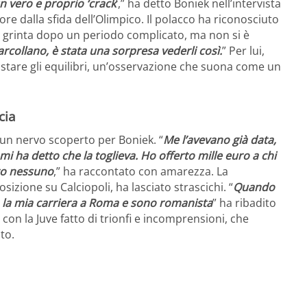
un vero e proprio ‘crack
’,” ha detto Boniek nell’intervista
re dalla sfida dell’Olimpico. Il polacco ha riconosciuto
o grinta dopo un periodo complicato, ma non si è
arcollano, è stata una sorpresa vederli così.
” Per lui,
tare gli equilibri, un’osservazione che suona come un
cia
a un nervo scoperto per Boniek. “
Me l’avevano già data,
mi ha detto che la toglieva. Ho offerto mille euro a chi
ato nessuno
,” ha raccontato con amarezza. La
izione su Calciopoli, ha lasciato strascichi. “
Quando
to la mia carriera a Roma e sono romanista
” ha ribadito
con la Juve fatto di trionfi e incomprensioni, che
ito.