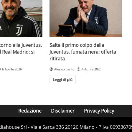
orno alla Juventus,
Salta il primo colpo della
il Real Madrid: si
Juventus, fumata nera: offerta
ritirata
6 Aprile 2026
Alessio Lento
4 Aprile 2026
Leggi di più
Redazione
Disclaimer
Privacy Policy
diahouse Srl - Viale Sarca 336 20126 Milano - P.Iva 069336709