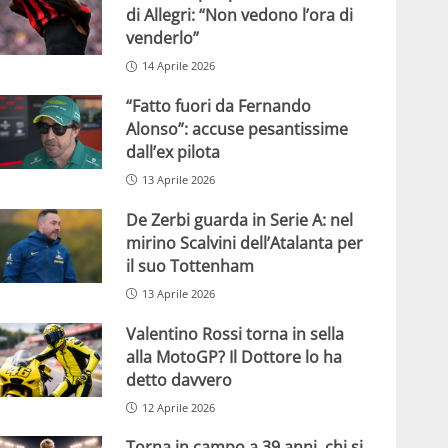
di Allegri: “Non vedono l’ora di
venderlo”
14 Aprile 2026
“Fatto fuori da Fernando
Alonso”: accuse pesantissime
dall’ex pilota
13 Aprile 2026
De Zerbi guarda in Serie A: nel
mirino Scalvini dell’Atalanta per
il suo Tottenham
13 Aprile 2026
Valentino Rossi torna in sella
alla MotoGP? Il Dottore lo ha
detto davvero
12 Aprile 2026
Torna in campo a 39 anni, chi si