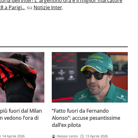
oria dell’Inter! L’ argentino ora è il miglior marcatore
8 a Parigi..
, su
Notizie Inter
.
iù fuori dal Milan
“Fatto fuori da Fernando
on vedono l’ora di
Alonso”: accuse pesantissime
dall’ex pilota
14 Aprile 2026
Alessio Lento
13 Aprile 2026