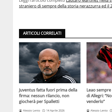
Leggi l’articolo completo
Lautaro Martinez nella st
straniero di sempre della storia nerazzurra ed il 2
ARTICOLI CORRELATI
Juventus fatta fuori prima della
Leao sempre p
firma: nessun rilancio, non
di Allegri: “N
giocherà per Spalletti
venderlo”
Alessio Lento
14 Aprile 2026
Alessio Lento