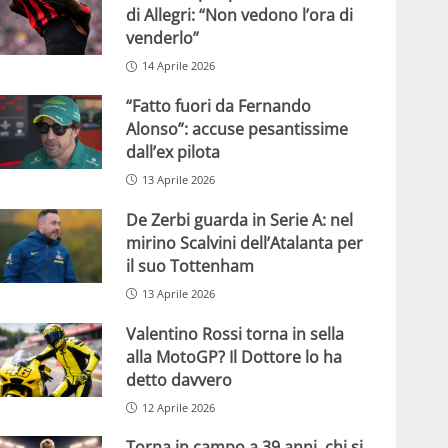
di Allegri: “Non vedono l’ora di
venderlo”
14 Aprile 2026
“Fatto fuori da Fernando
Alonso”: accuse pesantissime
dall’ex pilota
13 Aprile 2026
De Zerbi guarda in Serie A: nel
mirino Scalvini dell’Atalanta per
il suo Tottenham
13 Aprile 2026
Valentino Rossi torna in sella
alla MotoGP? Il Dottore lo ha
detto davvero
12 Aprile 2026
Torna in campo a 39 anni, chi si