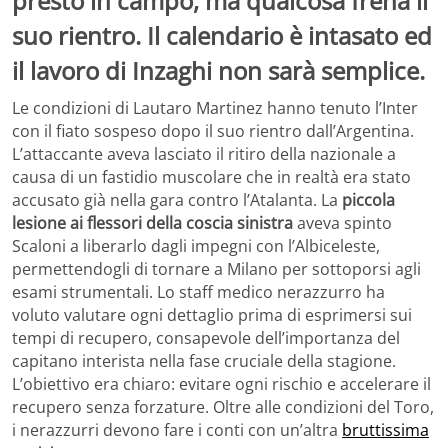
presto in campo, ma qualcosa frena il
suo rientro. Il calendario è intasato ed
il lavoro di Inzaghi non sarà semplice.
Le condizioni di Lautaro Martinez hanno tenuto l’Inter
con il fiato sospeso dopo il suo rientro dall’Argentina.
L’attaccante aveva lasciato il ritiro della nazionale a
causa di un fastidio muscolare che in realtà era stato
accusato già nella gara contro l’Atalanta. La
piccola
lesione ai flessori della coscia sinistra
aveva spinto
Scaloni a liberarlo dagli impegni con l’Albiceleste,
permettendogli di tornare a Milano per sottoporsi agli
esami strumentali. Lo staff medico nerazzurro ha
voluto valutare ogni dettaglio prima di esprimersi sui
tempi di recupero, consapevole dell’importanza del
capitano interista nella fase cruciale della stagione.
L’obiettivo era chiaro: evitare ogni rischio e accelerare il
recupero senza forzature. Oltre alle condizioni del Toro,
i nerazzurri devono fare i conti con un’altra
bruttissima