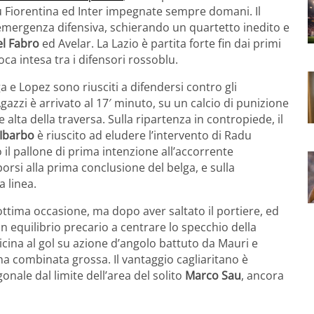
u Fiorentina ed Inter impegnate sempre domani. Il
a emergenza difensiva, schierando un quartetto inedito e
l Fabro
ed Avelar. La Lazio è partita forte fin dai primi
oca intesa tra i difensori rossoblu.
a e Lopez sono riusciti a difendersi contro gli
gazzi è arrivato al 17′ minuto, su un calcio di punizione
 alta della traversa. Sulla ripartenza in contropiede, il
Ibarbo
è riuscito ad eludere l’intervento di Radu
 il pallone di prima intenzione all’accorrente
porsi alla prima conclusione del belga, e sulla
a linea.
ottima occasione, ma dopo aver saltato il portiere, ed
 in equilibrio precario a centrare lo specchio della
vicina al gol su azione d’angolo battuto da Mauri e
ha combinata grossa. Il vantaggio cagliaritano è
onale dal limite dell’area del solito
Marco Sau
, ancora