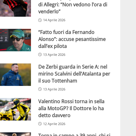
di Allegri: “Non vedono l’ora di
venderlo”
14 Aprile 2026
“Fatto fuori da Fernando
Alonso”: accuse pesantissime
dall’ex pilota
13 Aprile 2026
De Zerbi guarda in Serie A: nel
mirino Scalvini dell’Atalanta per
il suo Tottenham
13 Aprile 2026
Valentino Rossi torna in sella
alla MotoGP? Il Dottore lo ha
detto davvero
12 Aprile 2026
Torna in campo a 39 anni, chi si