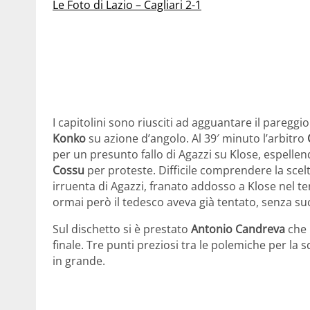
Le Foto di Lazio – Cagliari 2-1
I capitolini sono riusciti ad agguantare il paregg
Konko
su azione d’angolo. Al 39′ minuto l’arbitro
per un presunto fallo di Agazzi su Klose, espelle
Cossu
per proteste. Difficile comprendere la scelt
irruenta di Agazzi, franato addosso a Klose nel t
ormai però il tedesco aveva già tentato, senza su
Sul dischetto si è prestato
Antonio Candreva
che 
finale. Tre punti preziosi tra le polemiche per la 
in grande.