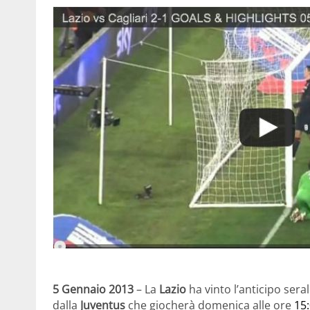
5 Gennaio 2013
– La
Lazio
ha vinto l’anticipo sera
dalla
Juventus
che giocherà domenica alle ore
15