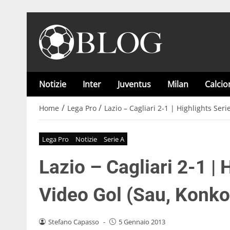
Notizie
Inter
Juventus
Milan
Calci
/
/
Home
Lega Pro
Lazio – Cagliari 2-1 | Highlights Ser
Lega Pro
Notizie
Serie A
Lazio – Cagliari 2-1 | 
Video Gol (Sau, Konko
Stefano Capasso
-
5 Gennaio 2013