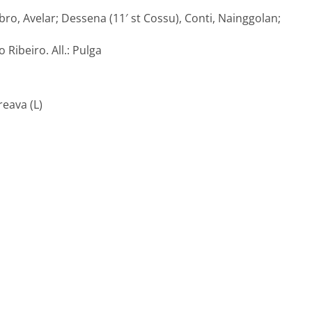
Fabro, Avelar; Dessena (11′ st Cossu), Conti, Nainggolan;
 Ribeiro. All.: Pulga
reava (L)