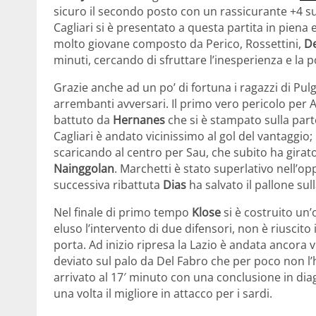
sicuro il secondo posto con un rassicurante +4 s
Cagliari si è presentato a questa partita in pien
molto giovane composto da Perico, Rossettini,
De
minuti, cercando di sfruttare l’inesperienza e la p
Grazie anche ad un po’ di fortuna i ragazzi di Pulg
arrembanti avversari. Il primo vero pericolo per A
battuto da
Hernanes
che si è stampato sulla parte
Cagliari è andato vicinissimo al gol del vantaggio;
scaricando al centro per Sau, che subito ha girato
Nainggolan
. Marchetti è stato superlativo nell’op
successiva ribattuta
Dias
ha salvato il pallone sull
Nel finale di primo tempo
Klose
si è costruito un’
eluso l’intervento di due difensori, non è riuscito
porta. Ad inizio ripresa la Lazio è andata ancora 
deviato sul palo da Del Fabro che per poco non l’
arrivato al 17′ minuto con una conclusione in diag
una volta il migliore in attacco per i sardi.