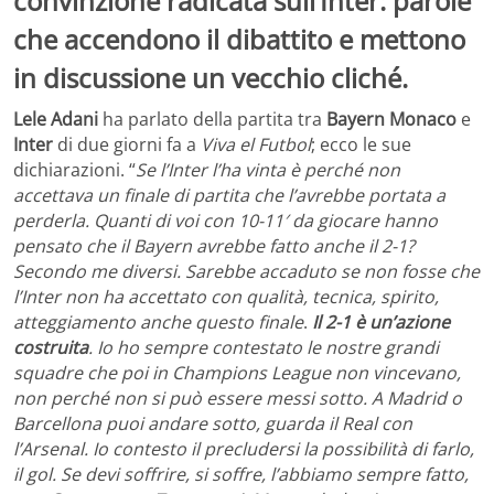
convinzione radicata sull’Inter: parole
che accendono il dibattito e mettono
in discussione un vecchio cliché.
Lele Adani
ha parlato della partita tra
Bayern Monaco
e
Inter
di due giorni fa a
Viva el Futbol
; ecco le sue
dichiarazioni. “
Se l’Inter l’ha vinta è perché non
accettava un finale di partita che l’avrebbe portata a
perderla. Quanti di voi con 10-11′ da giocare hanno
pensato che il Bayern avrebbe fatto anche il 2-1?
Secondo me diversi. Sarebbe accaduto se non fosse che
l’Inter non ha accettato con qualità, tecnica, spirito,
atteggiamento anche questo finale
.
Il 2-1 è un’azione
costruita
. Io ho sempre contestato le nostre grandi
squadre che poi in Champions League non vincevano,
non perché non si può essere messi sotto. A Madrid o
Barcellona puoi andare sotto, guarda il Real con
l’Arsenal. Io contesto il precludersi la possibilità di farlo,
il gol. Se devi soffrire, si soffre, l’abbiamo sempre fatto,