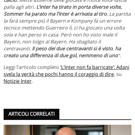
calcio.
Mette assieme delle giocate e molte volte lascia
palla agli altri.
L’Inter ha tirato in porta diverse volte,
Sommer ha parato ma l’Inter è arrivata al tiro
. La partita
la farà sempre più il Bayern e Kompany fa un errore
tecnico
mettendo Guerreiro lì, ci ha giocato una volta
sola e han perso in casa. Però non ho visto male il
Bayern, non tolgo al Bayern. Ha sbagliato il
centravanti.
Il peso dei due centravanti si è visto
,
ha
creato una differenza di due gol, nemmeno di uno
“.
Leggi l’articolo completo
‘L’Inter non fa barricate’: Adani
svela la verità che pochi hanno il coraggio di dire
, su
Notizie Inter
.
ARTICOLI CORRELATI