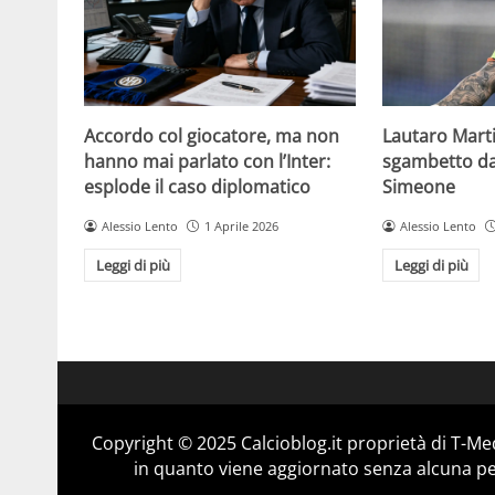
Accordo col giocatore, ma non
Lautaro Martin
hanno mai parlato con l’Inter:
sgambetto da 
esplode il caso diplomatico
Simeone
Alessio Lento
1 Aprile 2026
Alessio Lento
Leggi di più
Leggi di più
Copyright © 2025 Calcioblog.it proprietà di T-Me
in quanto viene aggiornato senza alcuna per