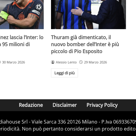
ez lascia l’Inter: lo
Thuram già dimenticato, il
95 milioni di
nuovo bomber dell’Inter è più
piccolo di Pio Esposito
30 Marzo 2026
Alessio Lento
29 Marzo 2026
Leggi di più
Redazione
Disclaimer
Privacy Policy
diahouse Srl - Viale Sarca 336 20126 Milano - P.Iva 069336709
iodicità. Non può pertanto considerarsi un prodotto editoria