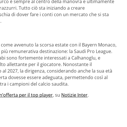
il turco è sempre al centro della manovra e ultimamente
erazzurri. Tutto ciò sta iniziando a creare
ischia di dover fare i conti con un mercato che si sta
.
a, come avvenuto la scorsa estate con il Bayern Monaco,
iù remunerativa destinazione: la Saudi Pro League.
arabi sono fortemente interessati a Calhanoglu, e
o allettante per il giocatore. Nonostante il
o al 2027, la dirigenza, considerando anche la sua età
fferta dovesse essere adeguata, permettendo così al
 tra i campioni del calcio saudita.
n’offerta per il top player
, su
Notizie Inter
.