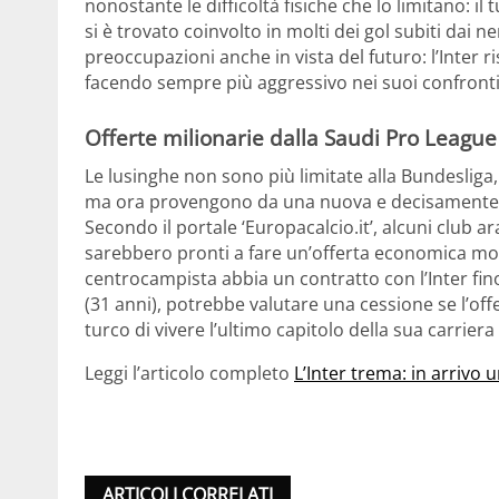
nonostante le difficoltà fisiche che lo limitano: 
si è trovato coinvolto in molti dei gol subiti dai n
preoccupazioni anche in vista del futuro: l’Inter r
facendo sempre più aggressivo nei suoi confronti
Offerte milionarie dalla Saudi Pro League
Le lusinghe non sono più limitate alla Bundeslig
ma ora provengono da una nuova e decisamente p
Secondo il portale ‘Europacalcio.it’, alcuni club 
sarebbero pronti a fare un’offerta economica molt
centrocampista abbia un contratto con l’Inter fin
(31 anni), potrebbe valutare una cessione se l’o
turco di vivere l’ultimo capitolo della sua carriera
Leggi l’articolo completo
L’Inter trema: in arrivo u
ARTICOLI CORRELATI