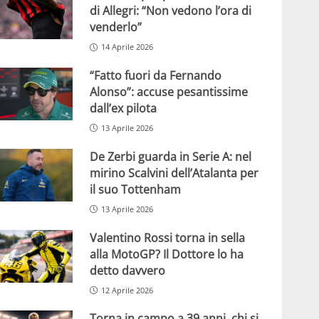
di Allegri: “Non vedono l’ora di
venderlo”
14 Aprile 2026
“Fatto fuori da Fernando
Alonso”: accuse pesantissime
dall’ex pilota
13 Aprile 2026
De Zerbi guarda in Serie A: nel
mirino Scalvini dell’Atalanta per
il suo Tottenham
13 Aprile 2026
Valentino Rossi torna in sella
alla MotoGP? Il Dottore lo ha
detto davvero
12 Aprile 2026
Torna in campo a 39 anni, chi si