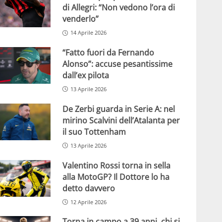
di Allegri: “Non vedono l’ora di
venderlo”
14 Aprile 2026
“Fatto fuori da Fernando
Alonso”: accuse pesantissime
dall’ex pilota
13 Aprile 2026
De Zerbi guarda in Serie A: nel
mirino Scalvini dell’Atalanta per
il suo Tottenham
13 Aprile 2026
Valentino Rossi torna in sella
alla MotoGP? Il Dottore lo ha
detto davvero
12 Aprile 2026
Torna in campo a 39 anni, chi si