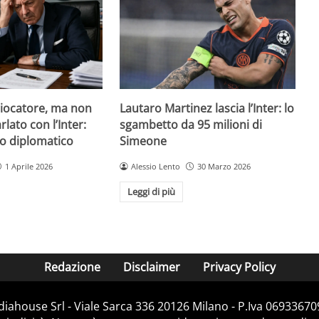
giocatore, ma non
Lautaro Martinez lascia l’Inter: lo
lato con l’Inter:
sgambetto da 95 milioni di
so diplomatico
Simeone
1 Aprile 2026
Alessio Lento
30 Marzo 2026
Leggi di più
Redazione
Disclaimer
Privacy Policy
diahouse Srl - Viale Sarca 336 20126 Milano - P.Iva 069336709