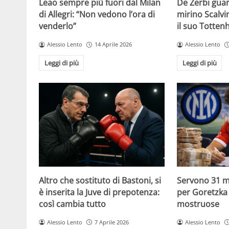
Leao sempre più fuori dal Milan
De Zerbi guar
di Allegri: “Non vedono l’ora di
mirino Scalvin
venderlo”
il suo Totte
Alessio Lento
14 Aprile 2026
Alessio Lento
Leggi di più
Leggi di più
Altro che sostituto di Bastoni, si
Servono 31 mi
è inserita la Juve di prepotenza:
per Goretzka i
così cambia tutto
mostruose
Alessio Lento
7 Aprile 2026
Alessio Lento