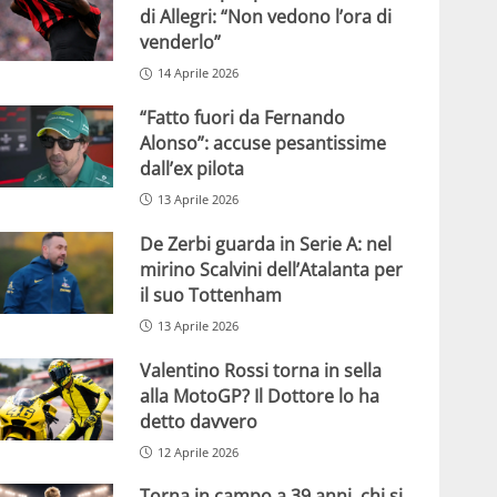
di Allegri: “Non vedono l’ora di
venderlo”
14 Aprile 2026
“Fatto fuori da Fernando
Alonso”: accuse pesantissime
dall’ex pilota
13 Aprile 2026
De Zerbi guarda in Serie A: nel
mirino Scalvini dell’Atalanta per
il suo Tottenham
13 Aprile 2026
Valentino Rossi torna in sella
alla MotoGP? Il Dottore lo ha
detto davvero
12 Aprile 2026
Torna in campo a 39 anni, chi si