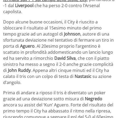
-1 dal
Liverpool
che ha perso 2-0 contro l’Arsenal
capolista.
Dopo alcune buone occasioni, il City è riuscito a
sbloccare il risultato al 15esimo minuto del primo
tempo grazie ad un autogol di
Johnson
, autore di una
sfortunata deviazione nel tentativo di fermare un tiro in
porta di
Aguero
. Al 20esimo proprio l’argentino è
scattato in profondità addomesticando un lancio lungo
ed ha servito a rimorchio
David Silva
, che con il piatto
sinistro ha messo a segno il 2-0 anche grazie complicità
di
John Ruddy
. Appena altri cinque minuti ed il City ha
calato il tris con un colpo di testa di
Nastasic
su azione
d’angolo.
Prima di andare a riposo il tris è diventato un poker
grazie ad una deviazione sotto misura di
Negredo
ancora su assist del ‘Kun’ Aguero. Forte del risultato del
primo tempo il City ha abbassato il ritmo nella ripresa,
riuscendo comunque a segnare il gol del 5-0 al 60esimo