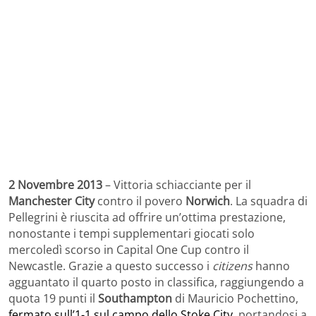
2 Novembre 2013
– Vittoria schiacciante per il
Manchester City
contro il povero
Norwich
. La squadra di
Pellegrini è riuscita ad offrire un’ottima prestazione,
nonostante i tempi supplementari giocati solo
mercoledì scorso in Capital One Cup contro il
Newcastle. Grazie a questo successo i
citizens
hanno
agguantato il quarto posto in classifica, raggiungendo a
quota 19 punti il
Southampton
di Mauricio Pochettino,
fermato sull’1-1 sul campo dello Stoke City
, portandosi a