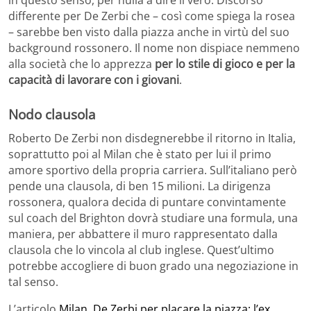
in questo senso, per nulla a dire il vero. Discorso
differente per De Zerbi che – così come spiega la rosea
– sarebbe ben visto dalla piazza anche in virtù del suo
background rossonero. Il nome non dispiace nemmeno
alla società che lo apprezza
per lo stile di gioco e per la
capacità di lavorare con i giovani
.
Nodo clausola
Roberto De Zerbi non disdegnerebbe il ritorno in Italia,
soprattutto poi al Milan che è stato per lui il primo
amore sportivo della propria carriera. Sull’italiano però
pende una clausola, di ben 15 milioni. La dirigenza
rossonera, qualora decida di puntare convintamente
sul coach del Brighton dovrà studiare una formula, una
maniera, per abbattere il muro rappresentato dalla
clausola che lo vincola al club inglese. Quest’ultimo
potrebbe accogliere di buon grado una negoziazione in
tal senso.
L’articolo
Milan, De Zerbi per placare la piazza: l’ex