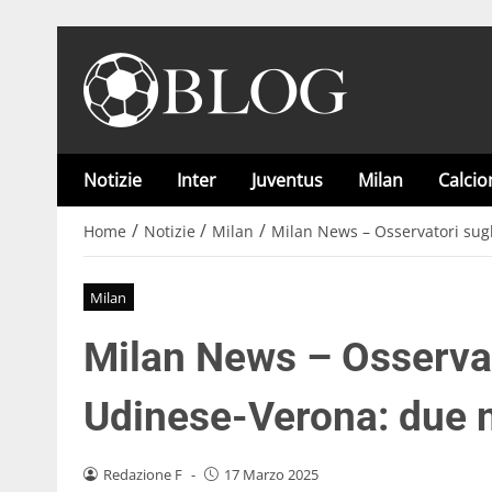
Notizie
Inter
Juventus
Milan
Calci
/
/
/
Home
Notizie
Milan
Milan News – Osservatori sugl
Milan
Milan News – Osservato
Udinese-Verona: due n
Redazione F
-
17 Marzo 2025