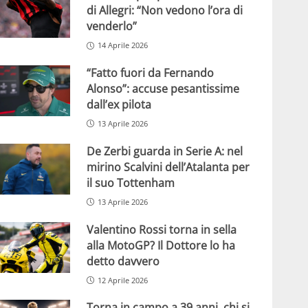
di Allegri: “Non vedono l’ora di
venderlo”
14 Aprile 2026
“Fatto fuori da Fernando
Alonso”: accuse pesantissime
dall’ex pilota
13 Aprile 2026
De Zerbi guarda in Serie A: nel
mirino Scalvini dell’Atalanta per
il suo Tottenham
13 Aprile 2026
Valentino Rossi torna in sella
alla MotoGP? Il Dottore lo ha
detto davvero
12 Aprile 2026
Torna in campo a 39 anni, chi si