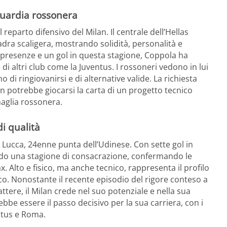
guardia rossonera
reparto difensivo del Milan. Il centrale dell’Hellas
adra scaligera, mostrando solidità, personalità e
5 presenze e un gol in questa stagione, Coppola ha
di altri club come la Juventus. I rossoneri vedono in lui
 di ringiovanirsi e di alternative valide. La richiesta
lan potrebbe giocarsi la carta di un progetto tecnico
maglia rossonera.
di qualità
zo Lucca, 24enne punta dell’Udinese. Con sette gol in
ndo una stagione di consacrazione, confermando le
. Alto e fisico, ma anche tecnico, rappresenta il profilo
tacco. Nonostante il recente episodio del rigore conteso a
tere, il Milan crede nel suo potenziale e nella sua
be essere il passo decisivo per la sua carriera, con i
ntus e Roma.