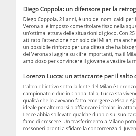
Diego Coppola: un difensore per la retro
Diego Coppola, 21 anni, è uno dei nomi caldi per il 
Verona si è imposto come titolare fisso nella squ
un’ottima lettura delle situazioni di gioco. Con 2
attirato l’attenzione non solo del Milan, ma anche 
un possibile rinforzo per una difesa che ha bisogno
del Verona si aggira su cifre importanti, ma il Mi
ambizioso per convincere il giovane a vestire la 
Lorenzo Lucca: un attaccante per il salto 
L’altro obiettivo sotto la lente del Milan è Loren
campionato e due in Coppa Italia, Lucca sta vive
qualità che lo avevano fatto emergere a Pisa e Ajax
ideale per alternarsi o affiancare i titolari in at
Lecce abbia sollevato qualche dubbio sul suo carat
fame di crescere. Un trasferimento a Milano potreb
rossoneri pronti a sfidare la concorrenza di Juve