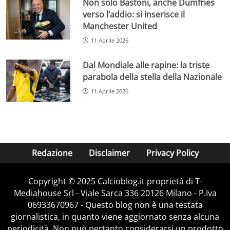
Non solo Bastoni, anche Dumfries
verso l’addio: si inserisce il
Manchester United
11 Aprile 2026
Dal Mondiale alle rapine: la triste
parabola della stella della Nazionale
11 Aprile 2026
Redazione
Disclaimer
Privacy Policy
Copyright © 2025 Calcioblog.it proprietà di T-
Mediahouse Srl - Viale Sarca 336 20126 Milano - P.Iva
06933670967 - Questo blog non è una testata
giornalistica, in quanto viene aggiornato senza alcuna
periodicità. Non può pertanto considerarsi un prodotto