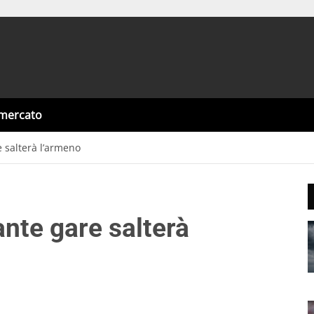
omercato
 salterà l’armeno
nte gare salterà