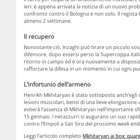
ieri: è appena arrivata la notizia di un nuovo pr
confronto contro il Bologna e non solo. Il regista
almeno 2 settimane.
Il recupero
Nonostante ciò, Inzaghi può tirare un piccolo sospi
difensore, dopo essersi perso la Supercoppa itali
ritorno in campo ed è ora nuovamente a disposizio
rafforzare la difesa in un momento in cui ogni punt
L’infortunio dell’armeno
Henrikh Mkhitaryan è stato sottoposto anch’egli og
lesioni muscolari, bensì di una lieve elongazione a
eviterà l’assenza di Mkhitaryan nell’importante sf
15 gennaio. I nerazzurri si augurano un suo rapi
contro l’Empoli a San Siro del prossimo week end
Leggi l’articolo completo
Mkhitaryan ai box: quan