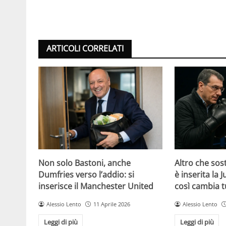
ARTICOLI CORRELATI
Non solo Bastoni, anche
Altro che sost
Dumfries verso l’addio: si
è inserita la 
inserisce il Manchester United
così cambia t
Alessio Lento
11 Aprile 2026
Alessio Lento
Leggi di più
Leggi di più