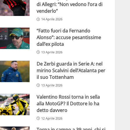
di Allegri: “Non vedono l’ora di
venderlo”
14 Aprile 2026
“Fatto fuori da Fernando
Alonso”: accuse pesantissime
dall’ex pilota
13 Aprile 2026
De Zerbi guarda in Serie A: nel
mirino Scalvini dell’Atalanta per
il suo Tottenham
13 Aprile 2026
Valentino Rossi torna in sella
alla MotoGP? Il Dottore lo ha
detto davvero
12 Aprile 2026
Torna in campo a 39 anni, chi si