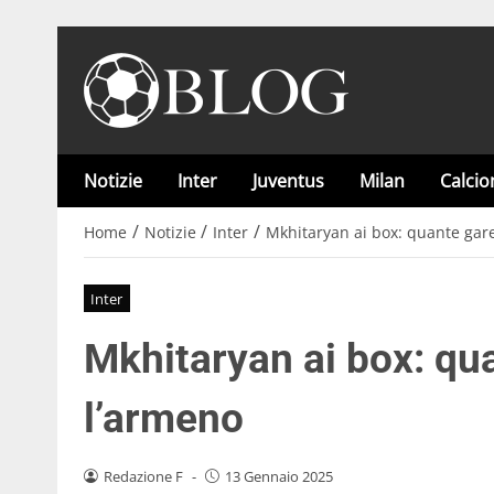
Notizie
Inter
Juventus
Milan
Calci
/
/
/
Home
Notizie
Inter
Mkhitaryan ai box: quante gare
Inter
Mkhitaryan ai box: qua
l’armeno
Redazione F
-
13 Gennaio 2025