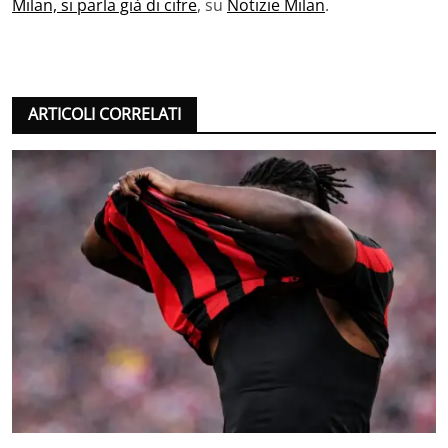
Milan, si parla già di cifre
, su
Notizie Milan
.
ARTICOLI CORRELATI