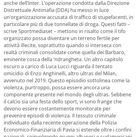
anche dell’Inter. L’operazione condotta dalla Direzione
Distrettuale Antimafia (DDA) ha messo in luce
un’organizzazione accusata di traffico di stupefacenti, in
particolare più di due tonnellate di droga. Questi fatti –
scrive Sportmediaset – mettono in risalto come il tifo
organizzato possa diventare un terreno fertile per
attività illecite, soprattutto quando si interseca con
realtà criminali consolidate come quella dei Barbaro,
eminente cosca della ‘ndrangheta. Un altro capitolo
oscuro a carico di Luca Lucci riguarda il tentato
omicidio di Enzo Anghinelli, altro ultras del Milan,
avvenuto nel 2019. Questo episodio sottolinea come la
violenza, purtroppo, possa essere ancora una
componente presente nel mondo degli ultras. Sebbene
il calcio sia una festa dello sport, vi sono frange che
devono essere costantemente monitorate per
prevenire episodi di violenza. Il tessuto criminale
individuato dalla recente operazione della Polizia
Economico-Finanziaria di Pavia si estende oltre i confini
nazionali, coinvolgendo gruppi albanesi e sudamericani.