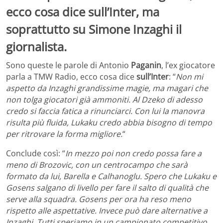
ecco cosa dice sull’Inter, ma
soprattutto su Simone Inzaghi il
giornalista.
Sono queste le parole di Antonio
Paganin
, l’ex giocatore
parla a TMW Radio, ecco cosa dice
sull’Inter
: “
Non mi
aspetto da Inzaghi grandissime magie, ma magari che
non tolga giocatori già ammoniti. Al Dzeko di adesso
credo si faccia fatica a rinunciarci. Con lui la manovra
risulta più fluida, Lukaku credo abbia bisogno di tempo
per ritrovare la forma migliore.
“
Conclude così: “
In mezzo poi non credo possa fare a
meno di Brozovic, con un centrocampo che sarà
formato da lui, Barella e Calhanoglu. Spero che Lukaku e
Gosens salgano di livello per fare il salto di qualità che
serve alla squadra. Gosens per ora ha reso meno
rispetto alle aspettative. Invece può dare alternative a
Inzaghi. Tutti speriamo in un campionato competitivo,