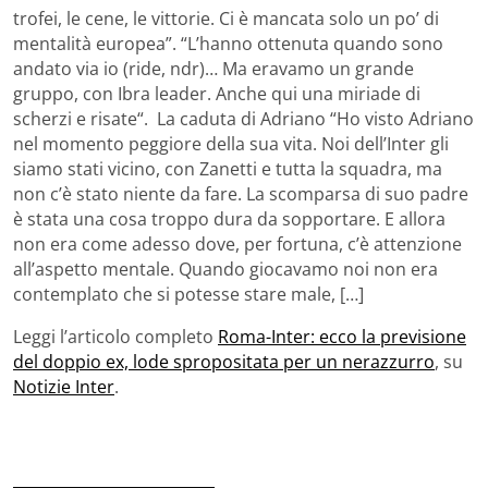
trofei, le cene, le vittorie. Ci è mancata solo un po’ di
mentalità europea”. “L’hanno ottenuta quando sono
andato via io (ride, ndr)… Ma eravamo un grande
gruppo, con Ibra leader. Anche qui una miriade di
scherzi e risate“. La caduta di Adriano “Ho visto Adriano
nel momento peggiore della sua vita. Noi dell’Inter gli
siamo stati vicino, con Zanetti e tutta la squadra, ma
non c’è stato niente da fare. La scomparsa di suo padre
è stata una cosa troppo dura da sopportare. E allora
non era come adesso dove, per fortuna, c’è attenzione
all’aspetto mentale. Quando giocavamo noi non era
contemplato che si potesse stare male, […]
Leggi l’articolo completo
Roma-Inter: ecco la previsione
del doppio ex, lode spropositata per un nerazzurro
, su
Notizie Inter
.