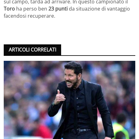
sul campo, tarda ad arrivare. In questo campionato il
Toro
ha perso ben
23 punti
da situazione di vantaggio
facendosi recuperare.
ARTICOLI CORRELATI