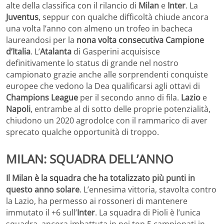
alte della classifica con il rilancio di
Milan
e
Inter
. La
Juventus
, seppur con qualche difficoltà chiude ancora
una volta l’anno con almeno un trofeo in bacheca
laureandosi per la
nona volta consecutiva Campione
d’Italia
. L’
Atalanta
di Gasperini acquisisce
definitivamente lo status di grande nel nostro
campionato grazie anche alle sorprendenti conquiste
europee che vedono la Dea qualificarsi agli ottavi di
Champions League
per il secondo anno di fila.
Lazio
e
Napoli
, entrambe al di sotto delle proprie potenzialità,
chiudono un 2020 agrodolce con il rammarico di aver
sprecato qualche opportunità di troppo.
MILAN: SQUADRA DELL’ANNO
Il Milan è la squadra che ha totalizzato più punti in
questo anno solare
. L’ennesima vittoria, stavolta contro
la Lazio, ha permesso ai rossoneri di mantenere
immutato il +6 sull’
Inter
. La squadra di Pioli è l’unica
squadra ancora imbattuta in nei top 5 campionati in