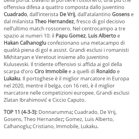
offensiva difesa a quattro composta dallo juventino
Cuadrado
, dall’interista
De Vrij
, dall’atalantino
Gosens
e
dal milanista
Theo Hernandez
, fresco di gol decisivo
nell’ultimo match rossonero. Nel centrocampo a tre
spazio ai numeri 10: il
Papu Gomez
,
Luis Alberto
e
Hakan Calhanoglu
confezionano una metacampo di
qualità piena di gol e assist. Grandi esclusi i romanisti
Mkhitaryan e Veretout insieme allo juventino
Kulusevski. Il tridente offensivo si affida ai gol della
scarpa d’oro
Ciro Immobile
e a quelli di
Ronaldo
e
Lukaku
. Il portoghese è il miglior marcatore in Europa
nel 2020, mentre il belga, con 16 reti, è il miglior
marcatore nelle competizioni europee. Grandi esclusi
Zlatan Ibrahimović e Ciccio Caputo.
TOP 11 (4-3-3):
Donnarumma
;
Cuadrado, De Vrij,
Gosens, Theo Hernandez
;
Gomez, Luis Alberto,
Calhanoglu
;
Cristiano, Immobile, Lukaku
.