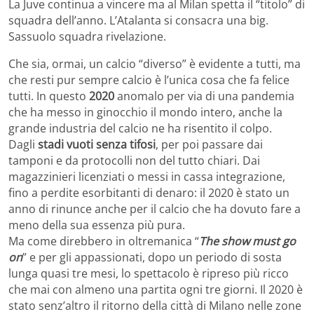
La Juve continua a vincere ma al Milan spetta il “titolo” di
squadra dell’anno. L’Atalanta si consacra una big.
Sassuolo squadra rivelazione.
Che sia, ormai, un calcio “diverso” è evidente a tutti, ma
che resti pur sempre calcio è l’unica cosa che fa felice
tutti. In questo
2020
anomalo per via di una pandemia
che ha messo in ginocchio il mondo intero, anche la
grande industria del calcio ne ha risentito il colpo.
Dagli
stadi vuoti senza tifosi
, per poi passare dai
tamponi e da protocolli non del tutto chiari. Dai
magazzinieri licenziati o messi in cassa integrazione,
fino a perdite esorbitanti di denaro: il 2020 è stato un
anno di rinunce anche per il calcio che ha dovuto fare a
meno della sua essenza più pura.
Ma come direbbero in oltremanica “
The show must go
on
” e per gli appassionati, dopo un periodo di sosta
lunga quasi tre mesi, lo spettacolo è ripreso più ricco
che mai con almeno una partita ogni tre giorni. Il 2020 è
stato senz’altro il ritorno della città di Milano nelle zone