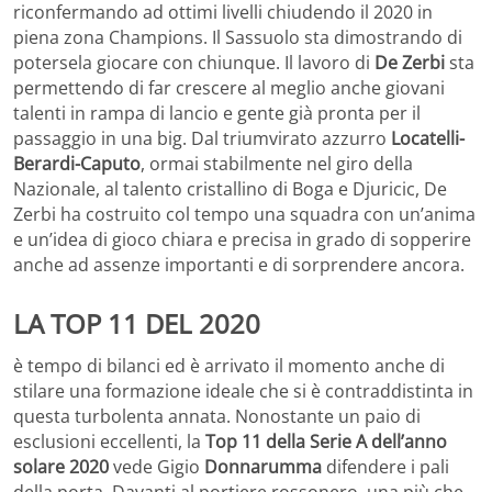
riconfermando ad ottimi livelli chiudendo il 2020 in
piena zona Champions. Il Sassuolo sta dimostrando di
potersela giocare con chiunque. Il lavoro di
De Zerbi
sta
permettendo di far crescere al meglio anche giovani
talenti in rampa di lancio e gente già pronta per il
passaggio in una big. Dal triumvirato azzurro
Locatelli-
Berardi-Caputo
, ormai stabilmente nel giro della
Nazionale, al talento cristallino di Boga e Djuricic, De
Zerbi ha costruito col tempo una squadra con un’anima
e un’idea di gioco chiara e precisa in grado di sopperire
anche ad assenze importanti e di sorprendere ancora.
LA TOP 11 DEL 2020
è tempo di bilanci ed è arrivato il momento anche di
stilare una formazione ideale che si è contraddistinta in
questa turbolenta annata. Nonostante un paio di
esclusioni eccellenti, la
Top 11 della Serie A dell’anno
solare 2020
vede Gigio
Donnarumma
difendere i pali
della porta. Davanti al portiere rossonero, una più che