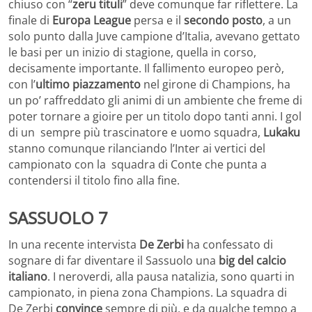
chiuso con “
zeru tituli
” deve comunque far riflettere. La
finale di
Europa League
persa e il
secondo posto
, a un
solo punto dalla Juve campione d’Italia, avevano gettato
le basi per un inizio di stagione, quella in corso,
decisamente importante. Il fallimento europeo però,
con l’
ultimo piazzamento
nel girone di Champions, ha
un po’ raffreddato gli animi di un ambiente che freme di
poter tornare a gioire per un titolo dopo tanti anni. I gol
di un sempre più trascinatore e uomo squadra,
Lukaku
stanno comunque rilanciando l’Inter ai vertici del
campionato con la squadra di Conte che punta a
contendersi il titolo fino alla fine.
SASSUOLO 7
In una recente intervista
De Zerbi
ha confessato di
sognare di far diventare il Sassuolo una
big del calcio
italiano
. I neroverdi, alla pausa natalizia, sono quarti in
campionato, in piena zona Champions. La squadra di
De Zerbi
convince
sempre di più, e da qualche tempo a