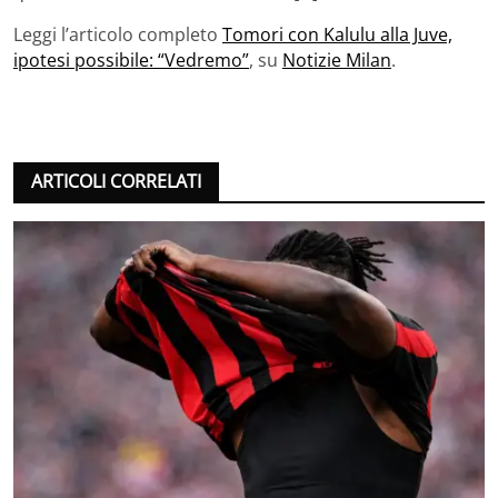
Leggi l’articolo completo
Tomori con Kalulu alla Juve,
ipotesi possibile: “Vedremo”
, su
Notizie Milan
.
ARTICOLI CORRELATI