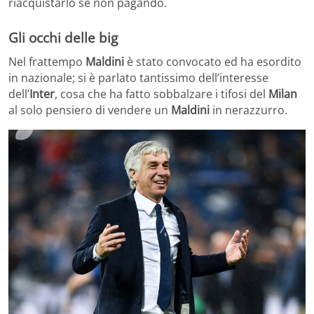
riacquistarlo se non pagando.
Gli occhi delle big
Nel frattempo
Maldini
è stato convocato ed ha esordito
in nazionale; si è parlato tantissimo dell’interesse
dell’
Inter
, cosa che ha fatto sobbalzare i tifosi del
Milan
al solo pensiero di vendere un
Maldini
in nerazzurro.