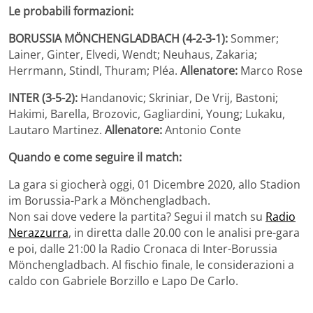
Le probabili formazioni:
BORUSSIA MÖNCHENGLADBACH (4-2-3-1):
Sommer;
Lainer, Ginter, Elvedi, Wendt; Neuhaus, Zakaria;
Herrmann, Stindl, Thuram; Pléa.
Allenatore:
Marco Rose
INTER
(3-5-2):
Handanovic; Skriniar, De Vrij, Bastoni;
Hakimi, Barella, Brozovic, Gagliardini, Young; Lukaku,
Lautaro Martinez.
Allenatore:
Antonio Conte
Quando e come seguire il match:
La gara si giocherà oggi, 01 Dicembre 2020, allo Stadion
im Borussia-Park a Mönchengladbach.
Non sai dove vedere la partita? Segui il match su
Radio
Nerazzurra
, in diretta dalle 20.00 con le analisi pre-gara
e poi, dalle 21:00 la Radio Cronaca di Inter-Borussia
Mönchengladbach. Al fischio finale, le considerazioni a
caldo con Gabriele Borzillo e Lapo De Carlo.