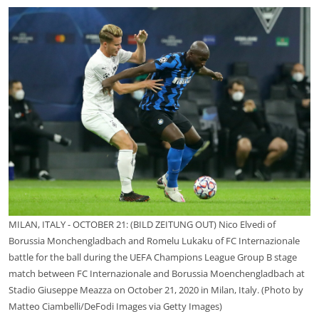
MILAN, ITALY - OCTOBER 21: (BILD ZEITUNG OUT) Nico Elvedi of
Borussia Monchengladbach and Romelu Lukaku of FC Internazionale
battle for the ball during the UEFA Champions League Group B stage
match between FC Internazionale and Borussia Moenchengladbach at
Stadio Giuseppe Meazza on October 21, 2020 in Milan, Italy. (Photo by
Matteo Ciambelli/DeFodi Images via Getty Images)