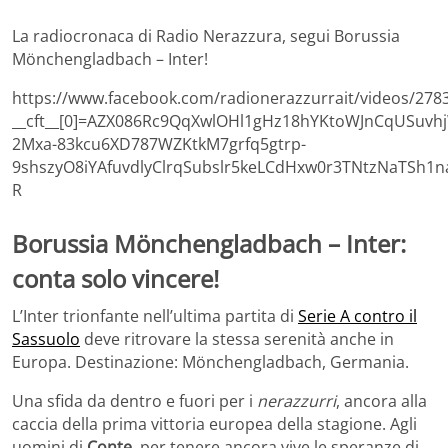
La radiocronaca di Radio Nerazzura, segui Borussia
Mönchengladbach – Inter!
https://www.facebook.com/radionerazzurrait/videos/27
__cft__[0]=AZX086Rc9QqXwlOHl1gHz18hYKtoWJnCqUSuv
2Mxa-83kcu6XD787WZKtkM7grfq5gtrp-
9shszyO8iYAfuvdlyClrqSubslr5keLCdHxw0r3TNtzNaTSh1
R
Borussia Mönchengladbach – Inter:
conta solo vincere!
L’Inter trionfante nell’ultima partita di
Serie A contro il
Sassuolo
deve ritrovare la stessa serenità anche in
Europa. Destinazione: Mönchengladbach, Germania.
Una sfida da dentro e fuori per i
nerazzurri
, ancora alla
caccia della prima vittoria europea della stagione. Agli
uomini di
Conte
, per tenere ancora vive le speranze di