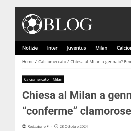
Notizie
Inter
Juventus
Milan
Calci
/
/
Home
Calciomercato
Chiesa al Milan a gennaio? Em
Calciomercato
Milan
Chiesa al Milan a ge
“conferme” clamorose:
Redazione F
-
28 Ottobre 2024