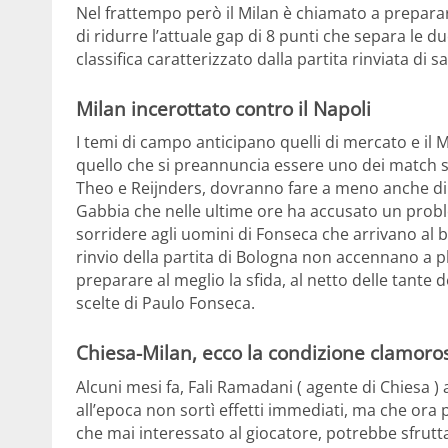
Nel frattempo però il Milan è chiamato a preparare
di ridurre l’attuale gap di 8 punti che separa le d
classifica caratterizzato dalla partita rinviata di 
Milan incerottato contro il Napoli
I temi di campo anticipano quelli di mercato e il 
quello che si preannuncia essere uno dei match scu
Theo e Reijnders, dovranno fare a meno anche di A
Gabbia che nelle ultime ore ha accusato un pro
sorridere agli uomini di Fonseca che arrivano al b
rinvio della partita di Bologna non accennano a pla
preparare al meglio la sfida, al netto delle tante
scelte di Paulo Fonseca.
Chiesa-Milan, ecco la condizione clamoro
Alcuni mesi fa, Fali Ramadani ( agente di Chiesa )
all’epoca non sortì effetti immediati, ma che ora p
che mai interessato al giocatore, potrebbe sfrutta