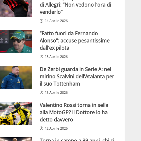
di Allegri: “Non vedono l’ora di
venderlo”
14 Aprile 2026
“Fatto fuori da Fernando
Alonso”: accuse pesantissime
dall’ex pilota
13 Aprile 2026
De Zerbi guarda in Serie A: nel
mirino Scalvini dell’Atalanta per
il suo Tottenham
13 Aprile 2026
Valentino Rossi torna in sella
alla MotoGP? Il Dottore lo ha
detto davvero
12 Aprile 2026
Torna in campo a 39 anni, chi si