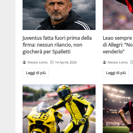
Juventus fatta fuori prima della
Leao sempre p
firma: nessun rilancio, non
di Allegri: “N
giocherà per Spalletti
venderlo”
Alessio Lento
14 Aprile 2026
Alessio Lento
Leggi di più
Leggi di più