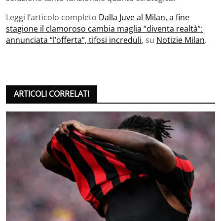
Leggi l’articolo completo
Dalla Juve al Milan, a fine
stagione il clamoroso cambia maglia “diventa realtà”:
annunciata “l’offerta”, tifosi increduli
, su
Notizie Milan
.
ARTICOLI CORRELATI