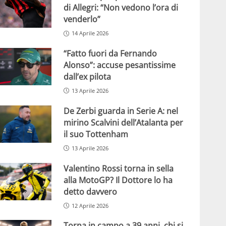
di Allegri: “Non vedono l’ora di
venderlo”
14 Aprile 2026
“Fatto fuori da Fernando
Alonso”: accuse pesantissime
dall’ex pilota
13 Aprile 2026
De Zerbi guarda in Serie A: nel
mirino Scalvini dell’Atalanta per
il suo Tottenham
13 Aprile 2026
Valentino Rossi torna in sella
alla MotoGP? Il Dottore lo ha
detto davvero
12 Aprile 2026
Torna in campo a 39 anni, chi si