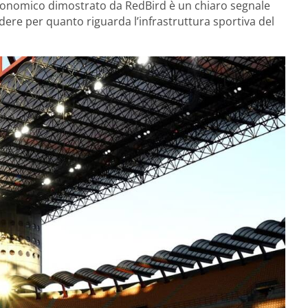
conomico dimostrato da RedBird è un chiaro segnale
dere per quanto riguarda l’infrastruttura sportiva del