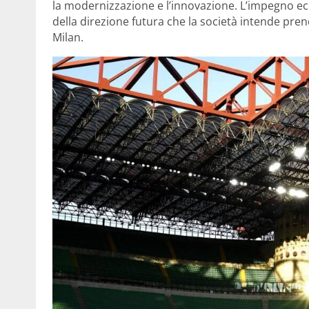
la modernizzazione e l’innovazione. L’impegno e
della direzione futura che la società intende pren
Milan.