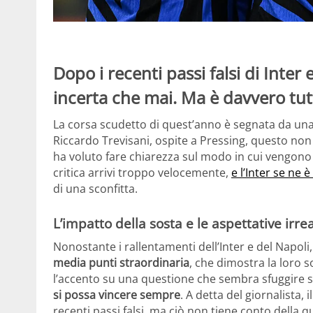
Dopo i recenti passi falsi di Inter
incerta che mai. Ma è davvero tut
La corsa scudetto di quest’anno è segnata da una
Riccardo Trevisani, ospite a Pressing, questo non 
ha voluto fare chiarezza sul modo in cui vengono t
critica arrivi troppo velocemente,
e l’Inter se ne 
di una sconfitta.
L’impatto della sosta e le aspettative irrea
Nonostante i rallentamenti dell’Inter e del Napoli
media punti straordinaria
, che dimostra la loro s
l’accento su una questione che sembra sfuggire sp
si possa vincere sempre
. A detta del giornalista, 
recenti passi falsi, ma ciò non tiene conto della q