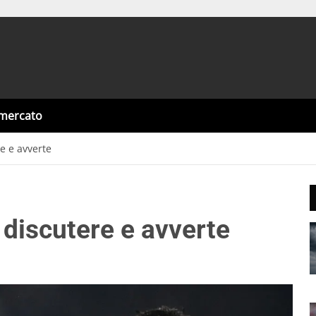
omercato
re e avverte
fa discutere e avverte