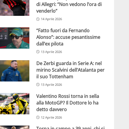
di Allegri: “Non vedono l’ora di
venderlo”
14 Aprile 2026
“Fatto fuori da Fernando
Alonso”: accuse pesantissime
dall’ex pilota
13 Aprile 2026
De Zerbi guarda in Serie A: nel
mirino Scalvini dell’Atalanta per
il suo Tottenham
13 Aprile 2026
Valentino Rossi torna in sella
alla MotoGP? Il Dottore lo ha
detto davvero
12 Aprile 2026
Torna in campo a 39 anni, chi si