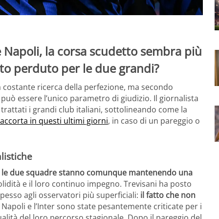
 e Napoli, la corsa scudetto sembra più
to perduto per le due grandi?
 costante ricerca della perfezione, ma secondo
può essere l’unico parametro di giudizio. Il giornalista
rattati i grandi club italiani, sottolineando come la
è accorta in questi ultimi giorni
, in caso di un pareggio o
listiche
,
le due squadre stanno comunque mantenendo una
olidità e il loro continuo impegno. Trevisani ha posto
esso agli osservatori più superficiali:
il fatto che non
il Napoli e l’Inter sono state pesantemente criticate per i
ualità del loro percorso stagionale. Dopo il pareggio del