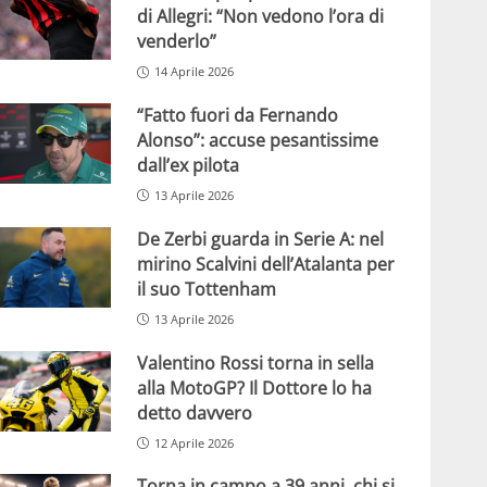
di Allegri: “Non vedono l’ora di
venderlo”
14 Aprile 2026
“Fatto fuori da Fernando
Alonso”: accuse pesantissime
dall’ex pilota
13 Aprile 2026
De Zerbi guarda in Serie A: nel
mirino Scalvini dell’Atalanta per
il suo Tottenham
13 Aprile 2026
Valentino Rossi torna in sella
alla MotoGP? Il Dottore lo ha
detto davvero
12 Aprile 2026
Torna in campo a 39 anni, chi si