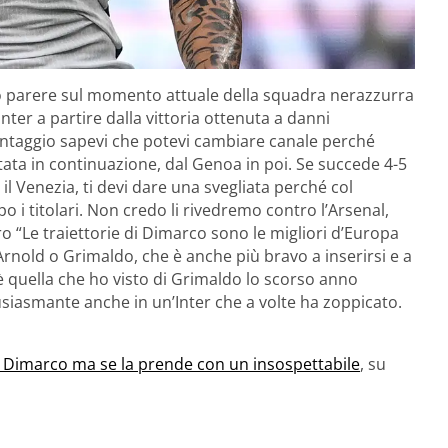
suo parere sul momento attuale della squadra nerazzurra
Inter a partire dalla vittoria ottenuta a danni
vantaggio sapevi che potevi cambiare canale perché
tata in continuazione, dal Genoa in poi. Se succede 4-5
il Venezia, ti devi dare una svegliata perché col
o i titolari. Non credo li rivedremo contro l’Arsenal,
ro “Le traiettorie di Dimarco sono le migliori d’Europa
-Arnold o Grimaldo, che è anche più bravo a inserirsi e a
 è quella che ho visto di Grimaldo lo scorso anno
siasmante anche in un’Inter che a volte ha zoppicato.
oda Dimarco ma se la prende con un insospettabile
, su