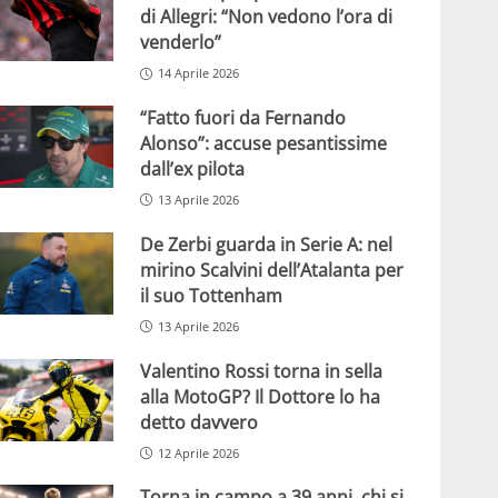
di Allegri: “Non vedono l’ora di
venderlo”
14 Aprile 2026
“Fatto fuori da Fernando
Alonso”: accuse pesantissime
dall’ex pilota
13 Aprile 2026
De Zerbi guarda in Serie A: nel
mirino Scalvini dell’Atalanta per
il suo Tottenham
13 Aprile 2026
Valentino Rossi torna in sella
alla MotoGP? Il Dottore lo ha
detto davvero
12 Aprile 2026
Torna in campo a 39 anni, chi si