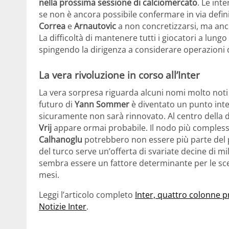
nella prossima sessione di calciomercato
. Le int
se non è ancora possibile confermare in via defini
Correa
e
Arnautovic
a non concretizzarsi, ma anch
La difficoltà di mantenere tutti i giocatori a lungo
spingendo la dirigenza a considerare operazioni 
La vera rivoluzione in corso all’Inter
La vera sorpresa riguarda alcuni nomi molto noti 
futuro di
Yann Sommer
è diventato un punto inte
sicuramente non sarà rinnovato. Al centro della di
Vrij
appare ormai probabile. Il nodo più compless
Calhanoglu
potrebbero non essere più parte del 
del turco serve un’offerta di svariate decine di mi
sembra essere un fattore determinante per le sc
mesi.
Leggi l’articolo completo
Inter, quattro colonne p
Notizie Inter
.