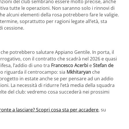
enzioni del club sembrano essere molto precise, anche
tiva tutte le operazioni. Non saranno solo i rinnovi di
e alcuni elementi della rosa potrebbero fare le valigie.
 termine, soprattutto per ragioni legate all’età, sta
di cessione.
che potrebbero salutare Appiano Gentile. In porta, il
rrogativo, con il contratto che scadrà nel 2026 e quasi
fesa, l’addio di uno tra
Francesco Acerbi
e
Stefan de
o riguarda il centrocampo: sia
Mkhitaryan
che
progetto in estate anche se per pensare ad un addio
lioni. La necessità di ridurre l’età media della squadra
elte del club: vedremo cosa succederà nei prossimi
ronte a lasciare? Scopri cosa sta per accadere
, su