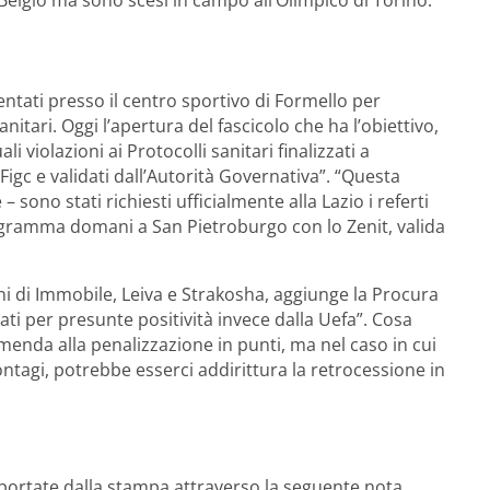
Belgio ma sono scesi in campo all’Olimpico di Torino.
sentati presso il centro sportivo di Formello per
nitari. Oggi l’apertura del fascicolo che ha l’obiettivo,
i violazioni ai Protocolli sanitari finalizzati a
igc e validati dall’Autorità Governativa”. “Questa
 sono stati richiesti ufficialmente alla Lazio i referti
programma domani a San Pietroburgo con lo Zenit, valida
ni di Immobile, Leiva e Strakosha, aggiunge la Procura
ati per presunte positività invece dalla Uefa”. Cosa
mmenda alla penalizzazione in punti, ma nel caso in cui
ontagi, potrebbe esserci addirittura la retrocessione in
 riportate dalla stampa attraverso la seguente nota