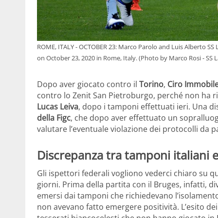
ROME, ITALY - OCTOBER 23: Marco Parolo and Luis Alberto SS Laz
on October 23, 2020 in Rome, Italy. (Photo by Marco Rosi - SS 
Dopo aver giocato contro il
Torino
,
Ciro Immobil
contro lo Zenit San Pietroburgo, perché non ha rice
Lucas Leiva
, dopo i tamponi effettuati ieri. Una d
della Figc
, che dopo aver effettuato un sopralluog
valutare l’eventuale violazione dei protocolli da p
Discrepanza tra tamponi italiani e
Gli ispettori federali vogliono vederci chiaro su q
giorni. Prima della partita con il Bruges, infatti, d
emersi dai tamponi che richiedevano l’isolamento d
non avevano fatto emergere positività. L’esito dei