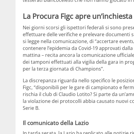
tesserati biancocelesti che non hanno giocato in 
La Procura Figc apre un’inchiesta
Nei giorni scorsi gli ispettori federali si sono pre
effettuare delle verifiche e prelevare documenti sa
si legge nella comunicazione, di “accertare eventual
contenere l’epidemia da Covid-19 approvati dalla F
mattina – recita ancora la comunicazione ufficiale –
dei tamponi effettuati alla vigilia della gara in 
per la terza giornata di Champions”.
La discrepanza riguarda nello specifico le posizio
Figc, “disponibili per le gare di campionato e ferm
rischia il club di Claudio Lotito? Si parte da un’a
la violazione dei protocolli abbia causato nuovi c
Serie B.
Il comunicato della Lazio
In tarda serata, la Lazio ha replicato alle notizie