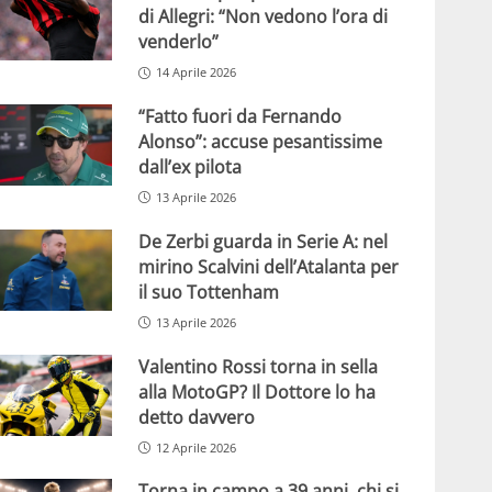
di Allegri: “Non vedono l’ora di
venderlo”
14 Aprile 2026
“Fatto fuori da Fernando
Alonso”: accuse pesantissime
dall’ex pilota
13 Aprile 2026
De Zerbi guarda in Serie A: nel
mirino Scalvini dell’Atalanta per
il suo Tottenham
13 Aprile 2026
Valentino Rossi torna in sella
alla MotoGP? Il Dottore lo ha
detto davvero
12 Aprile 2026
Torna in campo a 39 anni, chi si