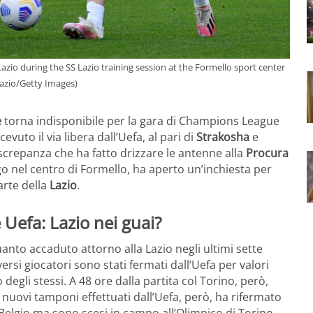
io during the SS Lazio training session at the Formello sport center
Lazio/Getty Images)
e
torna indisponibile per la gara di Champions League
vuto il via libera dall’Uefa, al pari di
Strakosha
e
iscrepanza che ha fatto drizzare le antenne alla
Procura
o nel centro di Formello, ha aperto un’inchiesta per
arte della
Lazio
.
 Uefa: Lazio nei guai?
uanto accaduto attorno alla Lazio negli ultimi sette
iversi giocatori sono stati fermati dall’Uefa per valori
egli stessi. A 48 ore dalla partita col Torino, però,
 nuovi tamponi effettuati dall’Uefa, però, ha rifermato