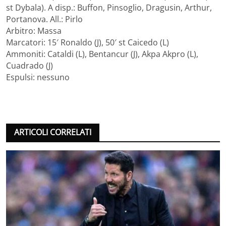
st Dybala). A disp.: Buffon, Pinsoglio, Dragusin, Arthur,
Portanova. All.: Pirlo
Arbitro: Massa
Marcatori: 15′ Ronaldo (J), 50′ st Caicedo (L)
Ammoniti: Cataldi (L), Bentancur (J), Akpa Akpro (L),
Cuadrado (J)
Espulsi: nessuno
ARTICOLI CORRELATI