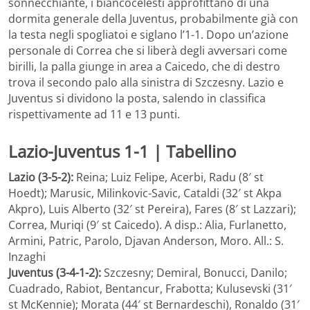
sonnecchiante, i biancocelesti approfittano di una
dormita generale della Juventus, probabilmente già con
la testa negli spogliatoi e siglano l’1-1. Dopo un’azione
personale di Correa che si liberà degli avversari come
birilli, la palla giunge in area a Caicedo, che di destro
trova il secondo palo alla sinistra di Szczesny. Lazio e
Juventus si dividono la posta, salendo in classifica
rispettivamente ad 11 e 13 punti.
Lazio-Juventus 1-1 | Tabellino
Lazio (3-5-2):
Reina; Luiz Felipe, Acerbi, Radu (8′ st
Hoedt); Marusic, Milinkovic-Savic, Cataldi (32′ st Akpa
Akpro), Luis Alberto (32′ st Pereira), Fares (8′ st Lazzari);
Correa, Muriqi (9′ st Caicedo). A disp.: Alia, Furlanetto,
Armini, Patric, Parolo, Djavan Anderson, Moro. All.: S.
Inzaghi
Juventus (3-4-1-2):
Szczesny; Demiral, Bonucci, Danilo;
Cuadrado, Rabiot, Bentancur, Frabotta; Kulusevski (31′
st McKennie); Morata (44′ st Bernardeschi), Ronaldo (31′