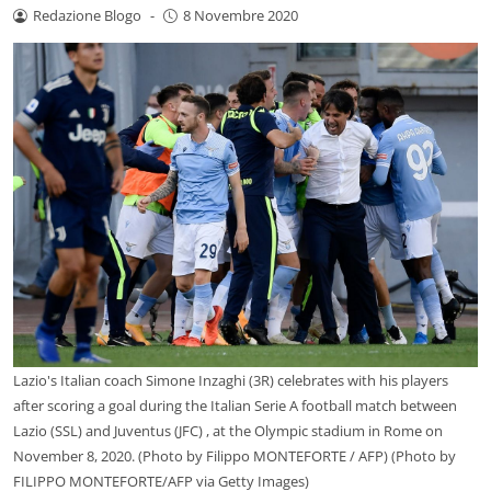
Redazione Blogo
-
8 Novembre 2020
Lazio's Italian coach Simone Inzaghi (3R) celebrates with his players
after scoring a goal during the Italian Serie A football match between
Lazio (SSL) and Juventus (JFC) , at the Olympic stadium in Rome on
November 8, 2020. (Photo by Filippo MONTEFORTE / AFP) (Photo by
FILIPPO MONTEFORTE/AFP via Getty Images)