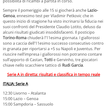
possibilità di ricambi a partita in corso.
Sempre il pomeriggio alle 15 si giocherà anche
Lazio-
Genoa
, ennesimo test per Vladimir Petkovic che in
questo inizio di stagione ha visto incrinarsi la fiducia nei
suoi confronti del Presidente Claudio Lotito, deluso da
alcuni risultati giudicati insoddisfacenti. Il posticipo
Torino-Roma
chiuderà l’11esima giornata. I giallorossi
sono a caccia dell’11esimo successo consecutivo contro
in granata per riportarsi a +5 su Napoli e Juventus. Per
riuscire nell’impresa i giallorossi non potranno contare
sull’apporto di Castan,
Totti
e Gervinho, tre giocatori
chiave nello scacchiere tattico di
Rudi Garcia
.
Serie A in diretta: risultati e classifica in tempo reale
ITALIA: Serie A
12:30 Livorno – Atalanta
15:00 Lazio – Genoa
15:00 Sampdoria – Sassuolo