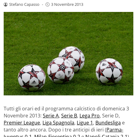
Stefano Capasso
-
3 Novembre 2013
Tutti gli orari ed il programma calcistico di domenica 3
Novembre 2013:
Serie A
,
Serie B
,
Lega Pro
, Serie D,
Premier League
,
Liga Spagnola
,
Ligue 1
,
Bundesliga
e
tanto altro ancora. Dopo i tre anticipi di ieri (
Parma-
Juventus 0-1
,
Milan-Fiorentina 0-2
e
Napoli-Catania 2-1
),