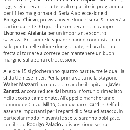
oggi si giocheranno tutte le altre partite in programma
per l’11esima giornata di Seria A ad eccezione di
Bologna-Chievo
, prevista invece lunedì sera. Si inizierà a
partire dalle 12:30 quando scenderanno in campo
Livorno
ed
Atalanta
per un importante scontro
salvezza. Entrambe le squadre hanno conquistato un
solo punto nelle ultime due giornate, ed ora hanno
fretta di tornare a correre per mantenere un buon
margine sulla zona retrocessione.
Alle ore 15 si giocheranno quattro partite, tre le quali la
sfida Udinese-Inter. Per la prima volta nella stagione
Walter Mazzarri
ha convocato anche il capitano
Javier
Zanetti
, ancora reduce dal brutto infortunio rimediato
nello scorso campionato. All’appello mancheranno
comunque Chivu,
Milito
, Campagnaro,
Icardi
e Belfodil,
assenze importanti per i reparti di difesa ed attacco. In
particolar modo in avanti le scelte saranno obbligate,
con il solo
Rodrigo Palacio
a disposizione senza